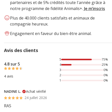
partenaires et de 5% crédités toute l'année grâce à
notre programme de fidélité Animalis+.
Je m’inscris
Plus de 40.000 clients satisfaits et animaux de
compagnie heureux.
Engagement en faveur du bien-être animal.
Avis des clients
75% des personnes lont noté avec {1} étoiles, 25% des per
5
75%
4.8 sur 5
4
25%
3
0%
2
0%
4 avis
1
0%
NADINE L.
Achat vérifié
24 juillet 2026
RAS