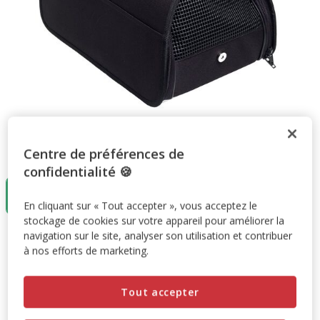
Centre de préférences de
Taille:
1 unité
confidentialité 🍪
1 unité
26.99€
En cliquant sur « Tout accepter », vous acceptez le
stockage de cookies sur votre appareil pour améliorer la
navigation sur le site, analyser son utilisation et contribuer
26.99€
Prix 26.99€
à nos efforts de marketing.
Ajouter au panier
Tout accepter