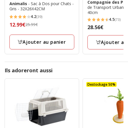
Compagnie des Pet
Animalis
- Sac à Dos pour Chats -
de Transport Urban p
Gris - 32X26X42CM
40cm
4.2
(39)
4.2
4.5
(73)
4.5
Prix
12.99€
25.99€
étoiles
Prix
28.56€
étoiles
précédent
avec
28.56€
avec
25.99€,
39
Ajouter au panier
Ajouter au
73
prix
avis
avis
final
12.99€
Ils adoreront aussi
Destockage 50%