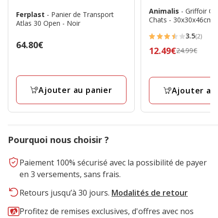
Animalis
- Griffoir C
Ferplast
- Panier de Transport
Chats - 30x30x46cm
Atlas 30 Open - Noir
3.5
(2)
3.5
Prix
64.80€
Prix
12.49€
24.99€
étoiles
64.80€
précédent
avec
24.99€,
2
prix
avis
Ajouter au panier
Ajouter au
final
12.49€
Pourquoi nous choisir ?
Paiement 100% sécurisé avec la possibilité de payer
en 3 versements, sans frais.
Retours jusqu’à 30 jours.
Modalités de retour
Profitez de remises exclusives, d'offres avec nos