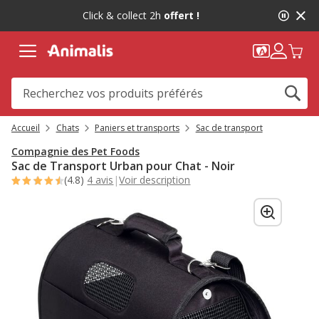
2
Click & collect 2h
offert !
de
2,
message,
Accueil
Chats
Paniers et transports
Sac de transport
Compagnie des Pet Foods
Sac de Transport Urban pour Chat - Noir
(4.8)
4 avis
|
Voir description