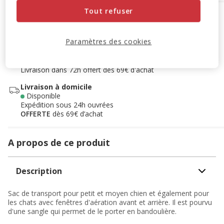
Tout refuser
Options de livraison
Détails livraison
Retrait en magasin
Paramètres des cookies
Disponible
Voir la disponibilité en magasin
Retrait dans 2h
OFFERT
Livraison dans 72h offert dès 69€ d'achat
Livraison à domicile
Disponible
Expédition sous 24h ouvrées
OFFERTE
dès 69€ d’achat
A propos de ce produit
Description
Sac de transport pour petit et moyen chien et également pour
les chats avec fenêtres d'aération avant et arrière. Il est pourvu
d'une sangle qui permet de le porter en bandoulière.