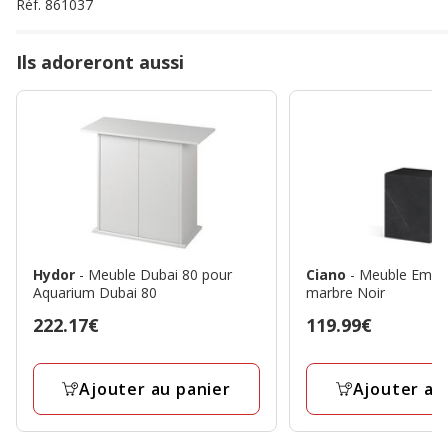
Réf.
861037
Ils adoreront aussi
Hydor
- Meuble Dubai 80 pour
Ciano
- Meuble Emotions -
Aquarium Dubai 80
marbre Noir
Prix
222.17€
Prix
119.99€
222.17€
119.99€
Ajouter au panier
Ajouter au