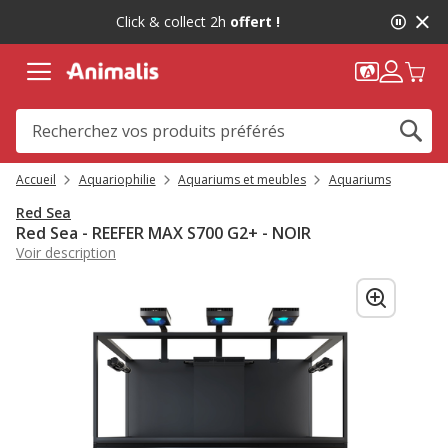
2
Click & collect 2h
offert !
de
2,
message,
Accueil
Aquariophilie
Aquariums et meubles
Aquariums
Red Sea
Red Sea - REEFER MAX S700 G2+ - NOIR
Voir description