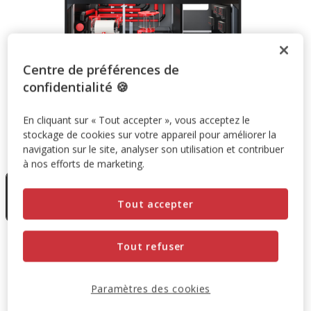
Centre de préférences de
confidentialité 🍪
En cliquant sur « Tout accepter », vous acceptez le
stockage de cookies sur votre appareil pour améliorer la
Taille:
NOIR
navigation sur le site, analyser son utilisation et contribuer
à nos efforts de marketing.
En rupture
de stock
NOIR
Tout accepter
7,975.00€
7,975.00€
Prix 7,975.00€
Tout refuser
Temporairement en rupture de stock
Paramètres des cookies
Découvrir des produits similaires