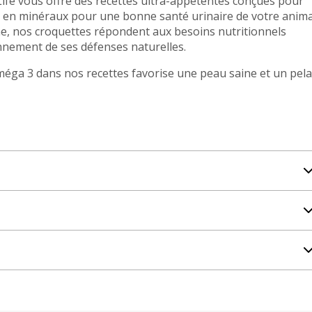
Life vous offre des recettes ultra-appétentes conçues pour
bre en minéraux pour une bonne santé urinaire de votre anima
me, nos croquettes répondent aux besoins nutritionnels
onnement de ses défenses naturelles.
oméga 3 dans nos recettes favorise une peau saine et un pel