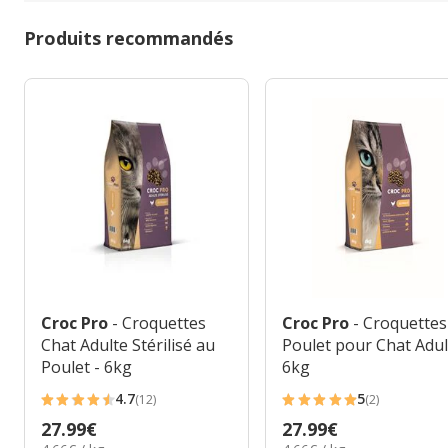
Produits recommandés
Croc Pro
- Croquettes
Croc Pro
- Croquettes
Chat Adulte Stérilisé au
Poulet pour Chat Adul
Poulet - 6kg
6kg
4.7
5
(12)
(2)
4.7
5
Prix
27.99€
Prix
27.99€
étoiles
étoiles