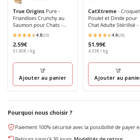
True Origins
Pure -
CatXtreme
- Croquet
Friandises Crunchy au
Poulet et Dinde pour
Saumon pour Chats -
Chat Adulte Stérilisé -
50g
+ 2kg Gratuits
4.8
4.6
(20)
(28)
4.8
4.6
Prix
2.59€
Prix
51.99€
étoiles
étoiles
51.80€
4.33€
51.80€ / kg
4.33€ / kg
2.59€
51.99€
avec
avec
par
par
20
28
Kg
Kg
avis
avis
Ajouter au panier
Ajouter au panie
Pourquoi nous choisir ?
Paiement 100% sécurisé avec la possibilité de payer e
Retours jusqu’à 30 jours.
Modalités de retour