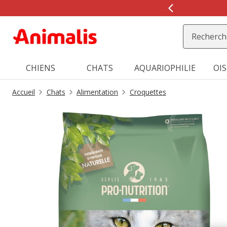
2
de
2,
message,
CHIENS
CHATS
AQUARIOPHILIE
OI
Accueil
Chats
Alimentation
Croquettes