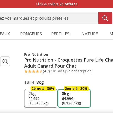
Click & collect 2h
offert !
SEAUX
RONGEURS
REPTILES
NATURE
M
Pro-Nutrition
Pro Nutrition - Croquettes Pure Life Ch
Adult Canard Pour Chat
(4.7)
101 avis
|
Voir description
Taille:
8kg
2ème à -30%
2ème à -30%
2kg
8kg
20.69€
64.99€
(10.34€ / kg)
(8.12€ / kg)