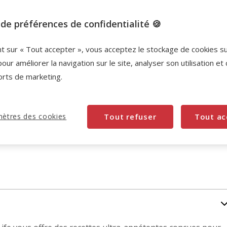
Promotion disponible
de préférences de confidentialité 🍪
2ème à -30%
Cat Power 2ème - 30% identique
nt sur « Tout accepter », vous acceptez le stockage de cookies s
Retrouvez notre sélection Cat Power.
pour améliorer la navigation sur le site, analyser son utilisation et
Voir conditions
orts de marketing.
ètres des cookies
Tout refuser
Tout ac