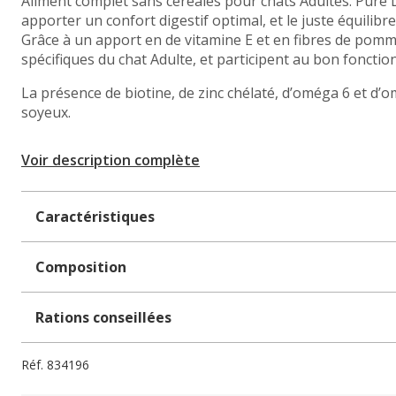
Aliment complet sans céréales pour chats Adultes. Pure 
apporter un confort digestif optimal, et le juste équili
Grâce à un apport en de vitamine E et en fibres de pom
spécifiques du chat Adulte, et participent au bon foncti
La présence de biotine, de zinc chélaté, d’oméga 6 et d’
soyeux.
Voir description complète
Caractéristiques
Composition
Rations conseillées
Réf.
834196