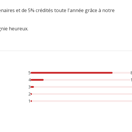
enaires et de 5% crédités toute l'année grâce à notre
gnie heureux.
5
rsonnes lont noté avec {1} étoiles, 3% des personnes lont no
4
3
2
1