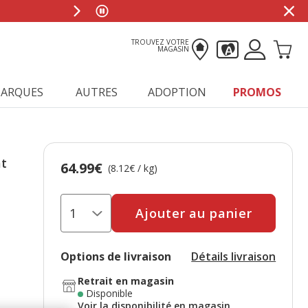
TROUVEZ VOTRE
MAGASIN
ARQUES
AUTRES
ADOPTION
PROMOS
at
64.99€
Prix 64.99€, 8.12 EUR par kg
(8.12€ / kg)
Ajouter au panier
Options de livraison
Détails livraison
Retrait en magasin
Disponible
Voir la disponibilité en magasin