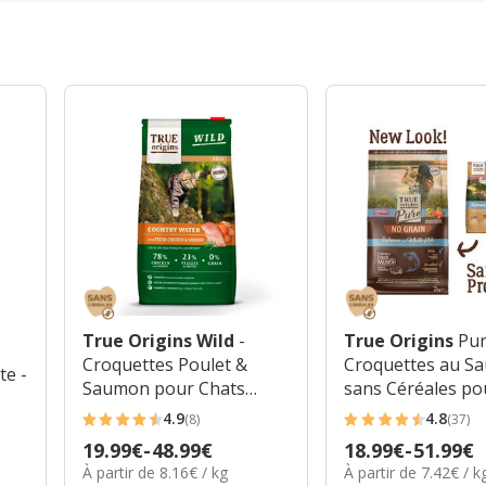
True Origins Wild
-
True Origins
Pur
Croquettes Poulet &
Croquettes au S
te -
Saumon pour Chats
sans Céréales po
Adultes
Adulte Stérilisé
4.9
4.8
(8)
(37)
4.9
4.8
Prix
19.99€
-
48.99€
Prix
18.99€
-
51.99€
étoiles
étoiles
8.16€
7.42€
À partir de 8.16€ / kg
À partir de 7.42€ / k
de
de
avec
avec