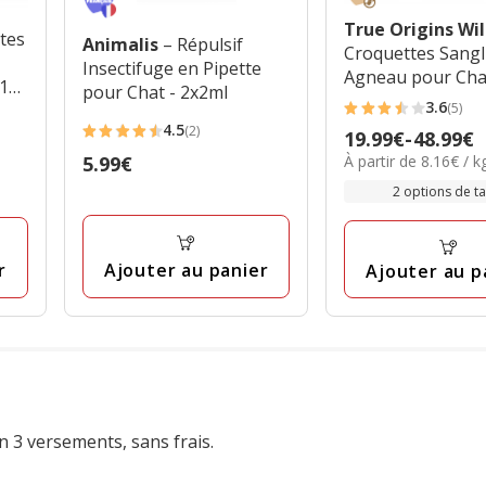
True Origins Wi
tes
Animalis
– Répulsif
Croquettes Sangl
Insectifuge en Pipette
Agneau pour Cha
 10
pour Chat - 2x2ml
Adultes
3.6
(5)
3.6
4.5
(2)
Prix
19.99€
-
48.99€
4.5
étoiles
8.16€
À partir de 8.16€ / k
Prix
5.99€
de
étoiles
avec
par
5.99€
19.99€
avec
2 options de tai
5
Kg
à
2
avis
48.99€
avis
Ajouter au panier
r
Ajouter au p
n 3 versements, sans frais.