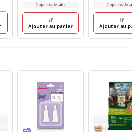
par
par
19.99€
18.99€
2 options de taille
2 options de tai
8
37
Kg
Kg
à
à
avis
avis
48.99€
51.99€
r
Ajouter au panier
Ajouter au p