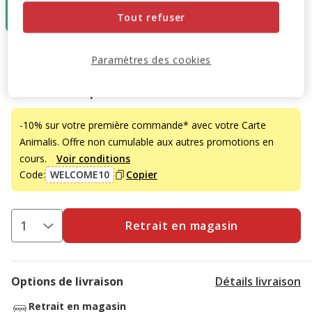
pour Bassin
Tout refuser
114.99€
114.99€
Prix 114.99€
Paramètres des cookies
Promotion disponible
-10% sur votre première commande* avec votre Carte
Animalis. Offre non cumulable aux autres promotions en
cours.
Voir conditions
Code:
WELCOME10
Copier
Retrait en magasin
Options de livraison
Détails livraison
Retrait en magasin