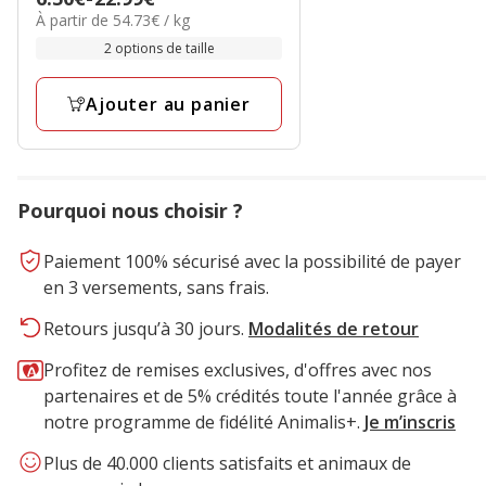
54.73€
À partir de 54.73€ / kg
de
par
6.50€
2 options de taille
Kg
à
22.99€
Ajouter au panier
Pourquoi nous choisir ?
Paiement 100% sécurisé avec la possibilité de payer
en 3 versements, sans frais.
Retours jusqu’à 30 jours.
Modalités de retour
Profitez de remises exclusives, d'offres avec nos
partenaires et de 5% crédités toute l'année grâce à
notre programme de fidélité Animalis+.
Je m’inscris
Plus de 40.000 clients satisfaits et animaux de