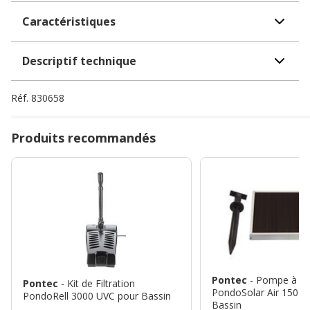
Caractéristiques
Descriptif technique
Réf.
830658
Produits recommandés
Pontec
- Pompe à Air
Pontec
- Kit de Filtration
PondoSolar Air 150 P
PondoRell 3000 UVC pour Bassin
Bassin