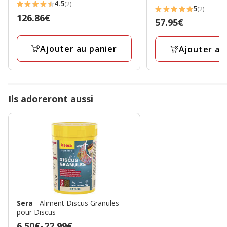
4.5
(2)
4.5
5
(2)
5
Prix
126.86€
étoiles
Prix
57.95€
étoiles
126.86€
avec
57.95€
avec
2
Ajouter au panier
Ajouter au
2
avis
avis
Ils adoreront aussi
Sera
- Aliment Discus Granules
pour Discus
Prix
6.50€
-
22.99€