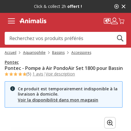
2
Click & collect 2h
offert !
de
2,
message,
Accueil
Aquariophilie
Bassins
Accessoires
Pontec
Pontec - Pompe à Air PondoAir Set 1800 pour Bassin
(5)
1 avis
|
Voir description
Ce produit est temporairement indisponible à la
livraison à domicile.
Voir la disponibilité dans mon magasin