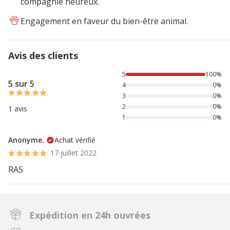
compagnie heureux.
Engagement en faveur du bien-être animal.
Avis des clients
100% des personnes lont noté avec {1} étoiles,
5
100%
5 sur 5
4
0%
3
0%
2
0%
1 avis
1
0%
Anonyme.
Achat vérifié
17 juillet 2022
RAS
Expédition en 24h ouvrées