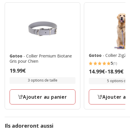
Gotoo
- Collier ZigZ
Gotoo
- Collier Premium Biotane
Gris pour Chien
5
(1)
5
Prix
19.99€
Prix
14.99€
-
18.99€
étoiles
19.99€
de
avec
3 options de taille
5 options de t
14.99€
1
à
avis
Ajouter au panier
Ajouter au
18.99€
Ils adoreront aussi