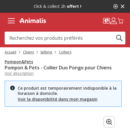
2
Click & collect 2h
offert !
de
2,
message,
Accueil
Chiens
Sellerie
Colliers
Pompon&Pets
Pompon & Pets - Collier Duo Pongo pour Chiens
Voir description
Ce produit est temporairement indisponible à la
livraison à domicile.
Voir la disponibilité dans mon magasin