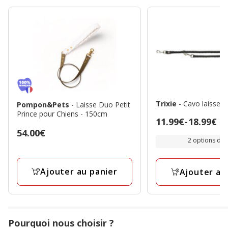
Trixie
- Cavo laisse r
Pompon&Pets
- Laisse Duo Petit
Prince pour Chiens - 150cm
Prix
11.99€
-
18.99€
Prix
54.00€
de
2 options de t
54.00€
11.99€
à
18.99€
Ajouter au panier
Ajouter au
Pourquoi nous choisir ?