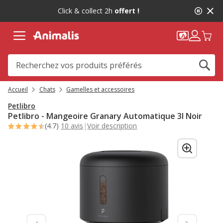
2
Click & collect 2h
offert !
de
2,
message,
Accueil
Chats
Gamelles et accessoires
Petlibro
Petlibro - Mangeoire Granary Automatique 3l Noir
(4.7)
10 avis
|
Voir description