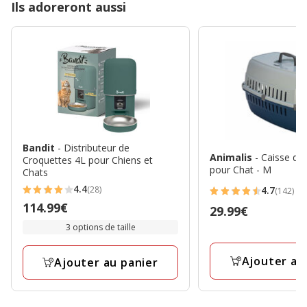
Ils adoreront aussi
Bandit
- Distributeur de
Animalis
- Caisse de
Croquettes 4L pour Chiens et
pour Chat - M
Chats
4.4
(28)
4.7
(142)
4.4
4.7
Prix
114.99€
Prix
29.99€
étoiles
étoiles
114.99€
29.99€
3 options de taille
avec
avec
28
142
Ajouter au
avis
Ajouter au panier
avis