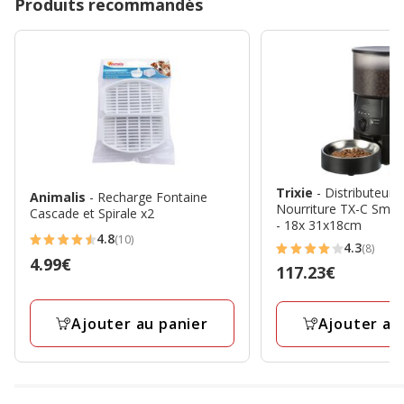
Produits recommandés
Trixie
- Distributeur
Animalis
- Recharge Fontaine
Nourriture TX-C Smart 
Cascade et Spirale x2
- 18x 31x18cm
4.8
(10)
4.8
4.3
(8)
4.3
Prix
4.99€
étoiles
Prix
117.23€
étoiles
4.99€
avec
117.23€
avec
10
8
Ajouter au panier
Ajouter au
avis
avis