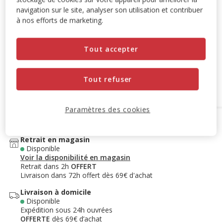
navigation sur le site, analyser son utilisation et contribuer
-10% sur votre première commande* avec votre Carte
à nos efforts de marketing.
Animalis. Offre non cumulable aux autres promotions en
cours.
Voir conditions
Code:
WELCOME10
Copier
Tout accepter
Tout refuser
Ajouter au panier
Paramètres des cookies
Options de livraison
Détails livraison
Retrait en magasin
Disponible
Voir la disponibilité en magasin
Retrait dans 2h
OFFERT
Livraison dans 72h offert dès 69€ d'achat
Livraison à domicile
Disponible
Expédition sous 24h ouvrées
OFFERTE
dès 69€ d’achat