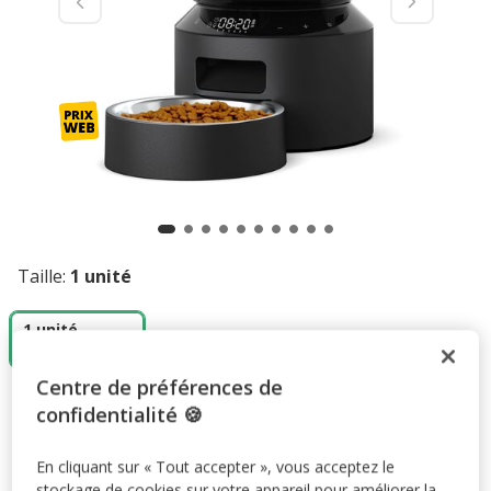
Taille:
1 unité
1 unité
72.99€
Centre de préférences de
72.99€
Prix 72.99€
confidentialité 🍪
Promotion disponible
En cliquant sur « Tout accepter », vous acceptez le
stockage de cookies sur votre appareil pour améliorer la