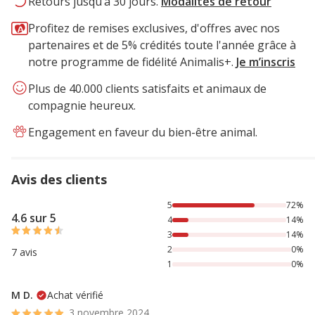
Retours jusqu’à 30 jours.
Modalités de retour
Profitez de remises exclusives, d'offres avec nos
partenaires et de 5% crédités toute l'année grâce à
notre programme de fidélité Animalis+.
Je m’inscris
Plus de 40.000 clients satisfaits et animaux de
compagnie heureux.
Engagement en faveur du bien-être animal.
Avis des clients
72% des personnes lont noté avec {1} étoiles, 14% des per
5
72%
4.6 sur 5
4
14%
3
14%
2
0%
7 avis
1
0%
M D.
Achat vérifié
3 novembre 2024