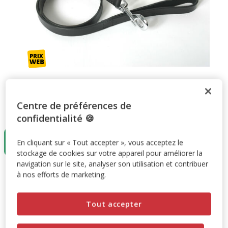
Centre de préférences de
Taille:
100cm
confidentialité 🍪
100cm
En cliquant sur « Tout accepter », vous acceptez le
18.89€
stockage de cookies sur votre appareil pour améliorer la
navigation sur le site, analyser son utilisation et contribuer
18.89€
Prix 18.89€
à nos efforts de marketing.
Promotion disponible
Tout accepter
-10% sur votre première commande* avec votre Carte