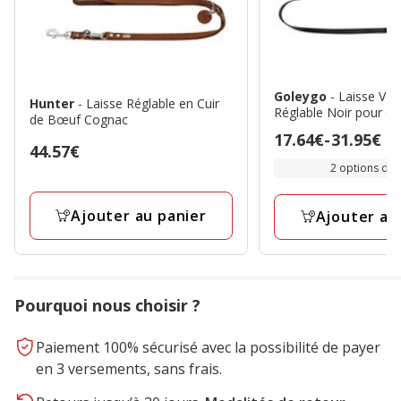
Goleygo
- Laisse Veg
Hunter
- Laisse Réglable en Cuir
Réglable Noir pour Ch
de Bœuf Cognac
Prix
17.64€
-
31.95€
Prix
44.57€
de
2 options de t
44.57€
17.64€
à
Ajouter au panier
Ajouter au
31.95€
Pourquoi nous choisir ?
Paiement 100% sécurisé avec la possibilité de payer
en 3 versements, sans frais.