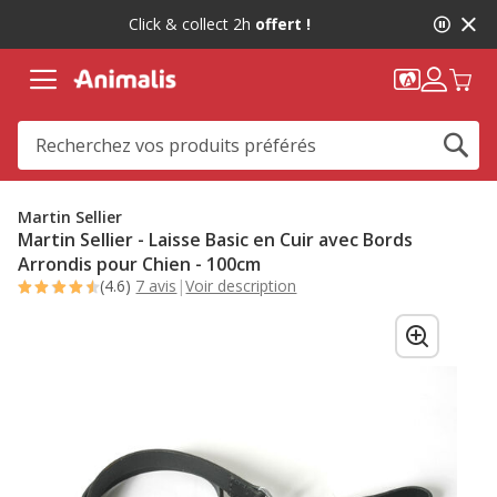
2
Click & collect 2h
offert !
de
2,
message,
Martin Sellier
Martin Sellier - Laisse Basic en Cuir avec Bords
Arrondis pour Chien - 100cm
(4.6)
7 avis
|
Voir description