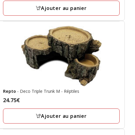
Ajouter au panier
Repto
- Deco Triple Trunk M - Réptiles
Prix
24.75€
24.75€
Ajouter au panier