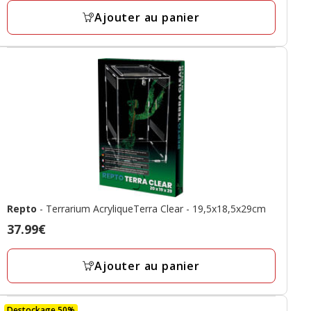
Ajouter au panier
Repto
- Terrarium AcryliqueTerra Clear - 19,5x18,5x29cm
Prix
37.99€
37.99€
Ajouter au panier
Destockage 50%