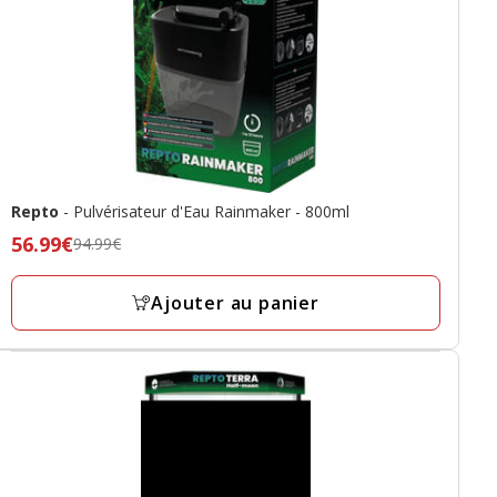
Repto
- Pulvérisateur d'Eau Rainmaker - 800ml
Prix
56.99€
94.99€
précédent
94.99€,
Ajouter au panier
prix
final
56.99€