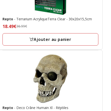
Repto
- Terrarium AcryliqueTerra Clear - 30x20x15,5cm
Prix
18.49€
36.99€
précédent
36.99€,
Ajouter au panier
prix
final
18.49€
Repto
- Deco Crâne Humain Xl - Réptiles