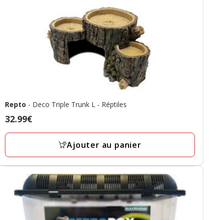
Repto
- Deco Triple Trunk L - Réptiles
Prix
32.99€
32.99€
Ajouter au panier