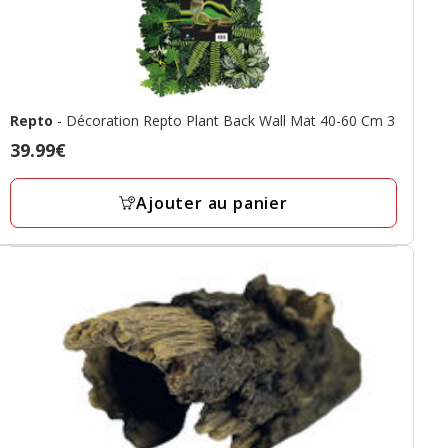
Repto
- Décoration Repto Plant Back Wall Mat 40-60 Cm 3
Prix
39.99€
39.99€
Ajouter au panier