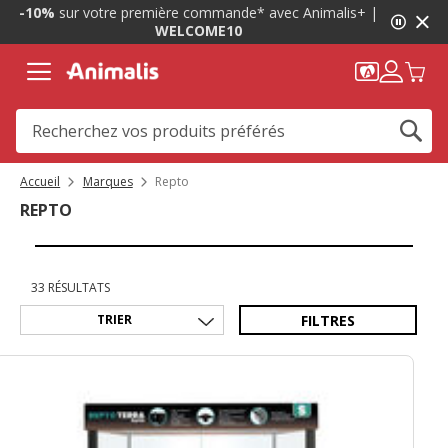
1
-10%
sur votre première commande* avec Animalis+ |
de
WELCOME10
2,
message,
Accueil
Marques
Repto
REPTO
33 RÉSULTATS
FILTRES