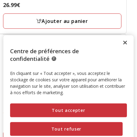
Prix
26.99€
26.99€
Ajouter au panier
Centre de préférences de
confidentialité 🍪
En cliquant sur « Tout accepter », vous acceptez le
stockage de cookies sur votre appareil pour améliorer la
navigation sur le site, analyser son utilisation et contribuer
à nos efforts de marketing.
Repto
- Terrarium Universel Terra Earth M - 76x30x30cm
Tout accepter
5
(1)
5
Prix
89.99€
étoiles
89.99€
Tout refuser
avec