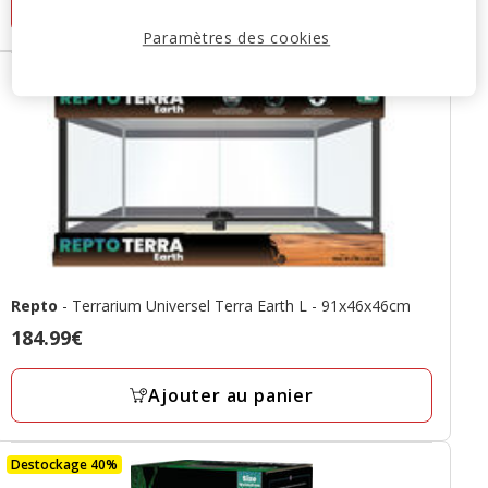
Ajouter au panier
1
avis
Paramètres des cookies
Repto
- Terrarium Universel Terra Earth L - 91x46x46cm
Prix
184.99€
184.99€
Ajouter au panier
Destockage 40%