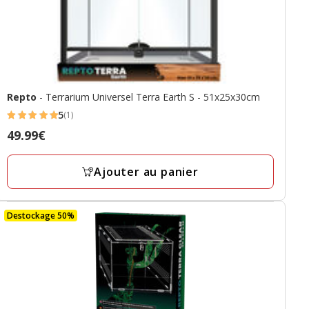
Repto
- Terrarium Universel Terra Earth S - 51x25x30cm
5
(1)
5
Prix
49.99€
étoiles
49.99€
avec
Ajouter au panier
1
avis
Destockage 50%