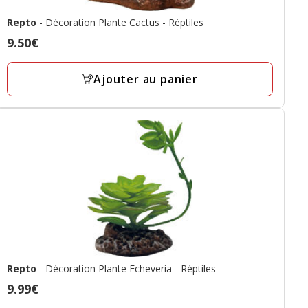
Repto
- Décoration Plante Cactus - Réptiles
Prix
9.50€
9.50€
Ajouter au panier
Repto
- Décoration Plante Echeveria - Réptiles
Prix
9.99€
9.99€