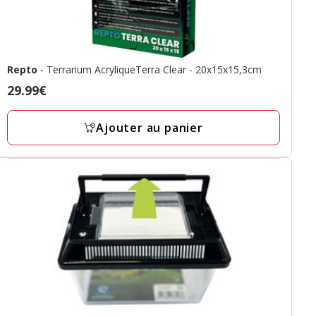
Repto
- Terrarium AcryliqueTerra Clear - 20x15x15,3cm
Prix
29.99€
29.99€
Ajouter au panier