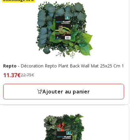
Repto
- Décoration Repto Plant Back Wall Mat 25x25 Cm 1
Prix
11.37€
22.75€
précédent
22.75€,
Ajouter au panier
prix
final
11.37€