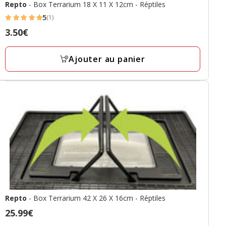
Repto
- Box Terrarium 18 X 11 X 12cm - Réptiles
5
(1)
5
Prix
3.50€
étoiles
3.50€
avec
Ajouter au panier
1
avis
Repto
- Box Terrarium 42 X 26 X 16cm - Réptiles
Prix
25.99€
25.99€