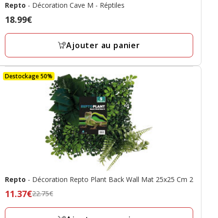
Repto
- Décoration Cave M - Réptiles
Prix
18.99€
18.99€
Ajouter au panier
Destockage 50%
Repto
- Décoration Repto Plant Back Wall Mat 25x25 Cm 2
Prix
11.37€
22.75€
précédent
22.75€,