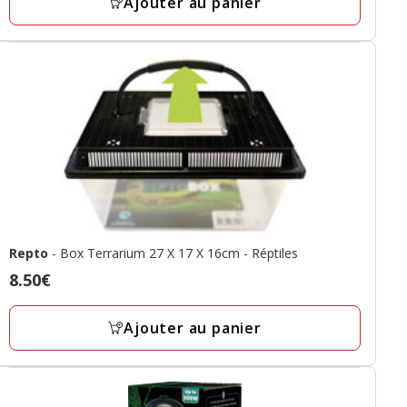
Ajouter au panier
prix
final
11.37€
Repto
- Box Terrarium 27 X 17 X 16cm - Réptiles
Prix
8.50€
8.50€
Ajouter au panier