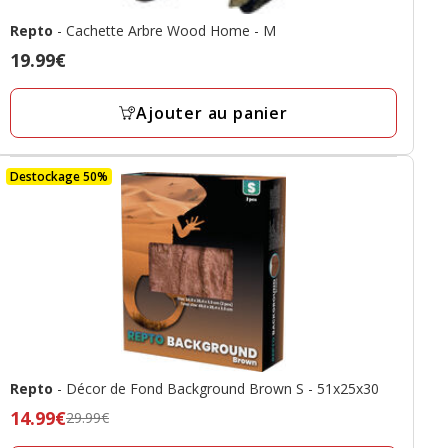
Repto
- Cachette Arbre Wood Home - M
Prix
19.99€
19.99€
Ajouter au panier
Destockage 50%
Repto
- Décor de Fond Background Brown S - 51x25x30
Prix
14.99€
29.99€
précédent