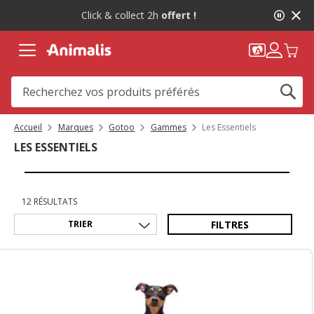
1
-10%
sur votre première commande* avec Animalis+ |
de
WELCOME10
2,
message,
Accueil
Marques
Gotoo
Gammes
Les Essentiels
LES ESSENTIELS
12 RÉSULTATS
FILTRES