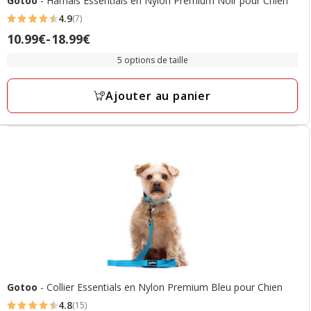
Gotoo
- Harnais Essentials en Nylon Premium Noir pour Chien
4.9
(7)
4.9
Prix
10.99€
-
18.99€
étoiles
de
avec
5 options de taille
10.99€
7
à
avis
Ajouter au panier
18.99€
Gotoo
- Collier Essentials en Nylon Premium Bleu pour Chien
4.8
(15)