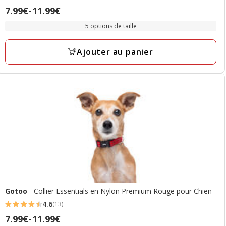
4.8
Prix
7.99€
-
11.99€
étoiles
de
avec
5 options de taille
7.99€
15
à
avis
Ajouter au panier
11.99€
Gotoo
- Collier Essentials en Nylon Premium Rouge pour Chien
4.6
(13)
4.6
Prix
7.99€
-
11.99€
étoiles