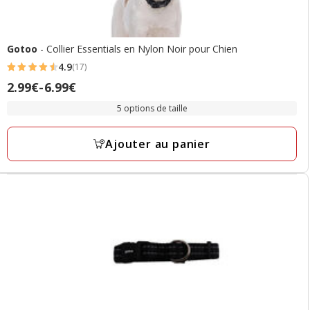
Gotoo
- Collier Essentials en Nylon Noir pour Chien
4.9
(17)
4.9
Prix
2.99€
-
6.99€
étoiles
de
avec
5 options de taille
2.99€
17
à
avis
Ajouter au panier
6.99€