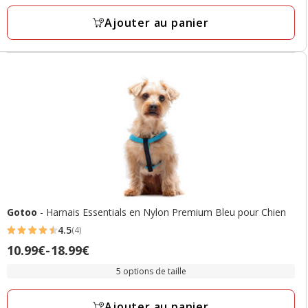
9
à
avis
Ajouter au panier
18.99€
Gotoo
- Harnais Essentials en Nylon Premium Bleu pour Chien
4.5
(4)
4.5
Prix
10.99€
-
18.99€
étoiles
de
avec
5 options de taille
10.99€
4
à
avis
Ajouter au panier