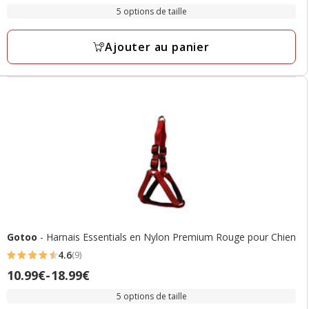
de
avec
5 options de taille
7.99€
13
à
avis
Ajouter au panier
11.99€
Gotoo
- Harnais Essentials en Nylon Premium Rouge pour Chien
4.6
(9)
4.6
Prix
10.99€
-
18.99€
étoiles
de
avec
5 options de taille
10.99€