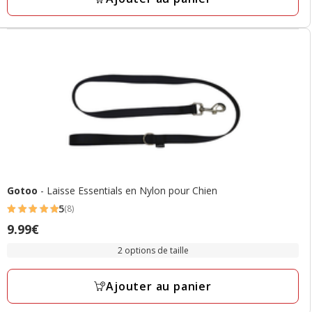
18.99€
Gotoo
- Laisse Essentials en Nylon pour Chien
5
(8)
5
Prix
9.99€
étoiles
9.99€
avec
2 options de taille
8
avis
Ajouter au panier