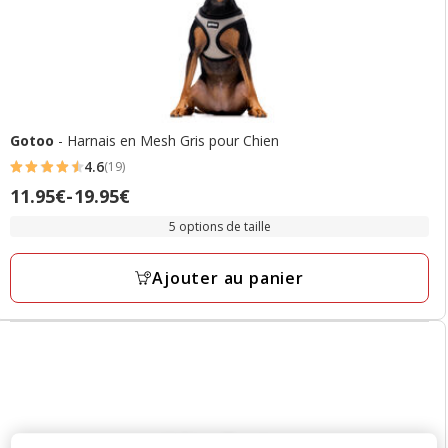
Gotoo
- Harnais en Mesh Gris pour Chien
4.6
(19)
4.6
Prix
11.95€
-
19.95€
étoiles
de
avec
5 options de taille
11.95€
19
à
avis
Ajouter au panier
19.95€