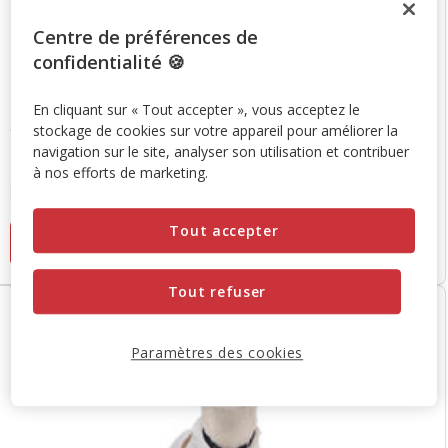
Centre de préférences de
confidentialité 🍪
Gotoo
- Collier Essentials en Nylon Rouge pour Chien
En cliquant sur « Tout accepter », vous acceptez le
stockage de cookies sur votre appareil pour améliorer la
4.8
(16)
4.8
navigation sur le site, analyser son utilisation et contribuer
Prix
2.99€
-
6.99€
étoiles
à nos efforts de marketing.
de
avec
5 options de taille
2.99€
16
à
Tout accepter
avis
Ajouter au panier
6.99€
Tout refuser
Paramètres des cookies