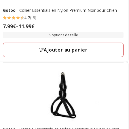
Gotoo
- Collier Essentials en Nylon Premium Noir pour Chien
4.7
(15)
4.7
Prix
7.99€
-
11.99€
étoiles
de
avec
5 options de taille
7.99€
15
à
avis
Ajouter au panier
11.99€