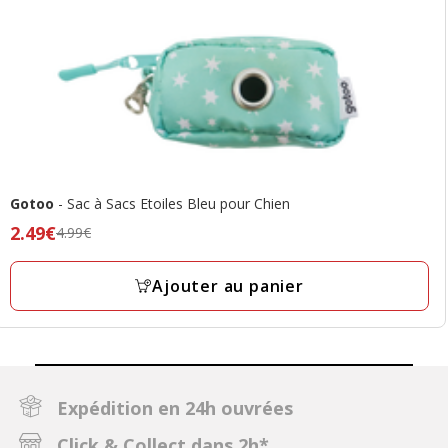
Gotoo
- Sac à Sacs Etoiles Bleu pour Chien
Prix
2.49€
4.99€
précédent
4.99€,
Ajouter au panier
prix
final
2.49€
Expédition en 24h ouvrées
Click & Collect dans 2h*