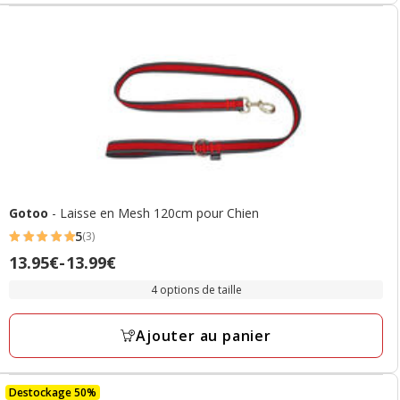
Gotoo
- Laisse en Mesh 120cm pour Chien
5
(3)
5
Prix
13.95€
-
13.99€
étoiles
de
avec
4 options de taille
13.95€
3
à
avis
Ajouter au panier
13.99€
Destockage 50%