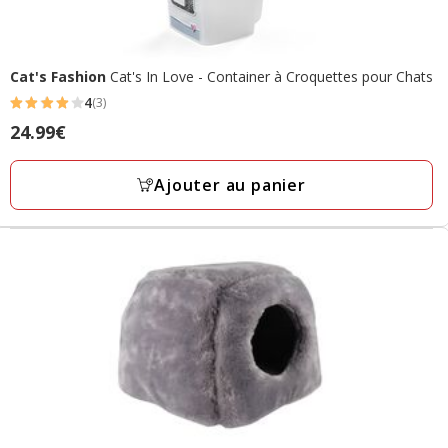
Cat's Fashion
Cat's In Love - Container à Croquettes pour Chats
4
(3)
4
Prix
24.99€
étoiles
24.99€
avec
Ajouter au panier
3
avis