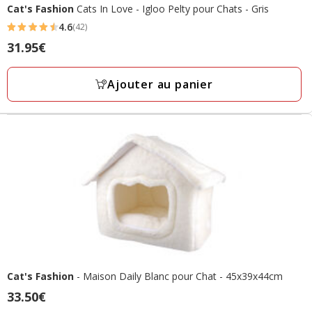
Cat's Fashion
Cats In Love - Igloo Pelty pour Chats - Gris
4.6
(42)
4.6
Prix
31.95€
étoiles
31.95€
avec
Ajouter au panier
42
avis
Cat's Fashion
- Maison Daily Blanc pour Chat - 45x39x44cm
Prix
33.50€