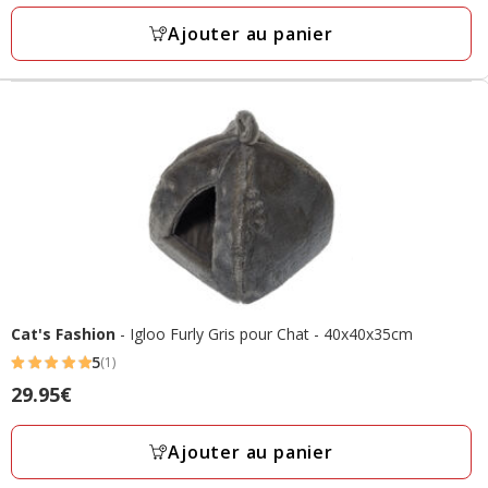
33.50€
Ajouter au panier
Cat's Fashion
- Igloo Furly Gris pour Chat - 40x40x35cm
5
(1)
5
Prix
29.95€
étoiles
29.95€
avec
Ajouter au panier
1
avis