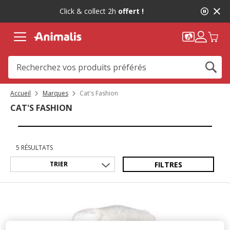
2
Click & collect 2h
offert !
de
2,
message,
Accueil
Marques
Cat's Fashion
CAT'S FASHION
5 RÉSULTATS
FILTRES