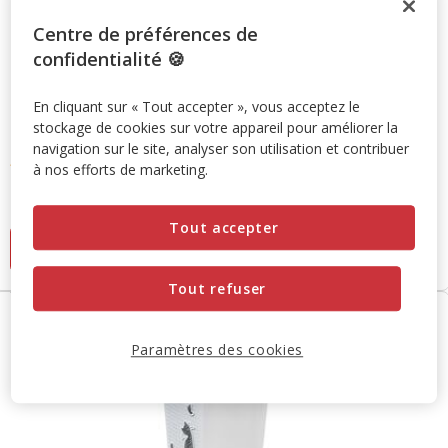
Centre de préférences de
confidentialité 🍪
En cliquant sur « Tout accepter », vous acceptez le
stockage de cookies sur votre appareil pour améliorer la
Cat's Fashion
Cats In Love - Igloo Pelty pour Chats - Blanc
navigation sur le site, analyser son utilisation et contribuer
4.8
(30)
à nos efforts de marketing.
4.8
Prix
31.95€
étoiles
31.95€
avec
Tout accepter
Ajouter au panier
30
avis
Tout refuser
Paramètres des cookies