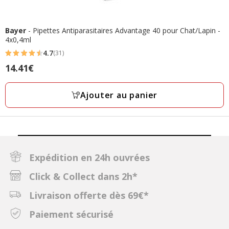
Bayer
- Pipettes Antiparasitaires Advantage 40 pour Chat/Lapin -
4x0,4ml
4.7
(31)
4.7
Prix
14.41€
étoiles
14.41€
avec
Ajouter au panier
31
avis
Expédition en 24h ouvrées
Click & Collect dans 2h*
Livraison offerte dès 69€*
Paiement sécurisé