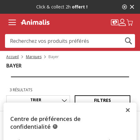
2
Click & collect 2h
offert !
de
2,
message,
Accueil
Marques
Bayer
BAYER
3 RÉSULTATS
FILTRES
Centre de préférences de
confidentialité 🍪