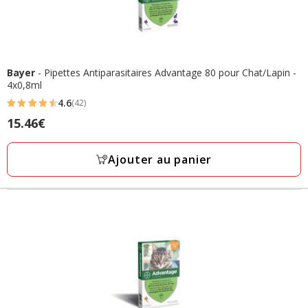
Bayer
- Pipettes Antiparasitaires Advantage 80 pour Chat/Lapin -
4x0,8ml
4.6
(42)
4.6
Prix
15.46€
étoiles
15.46€
avec
Ajouter au panier
42
avis