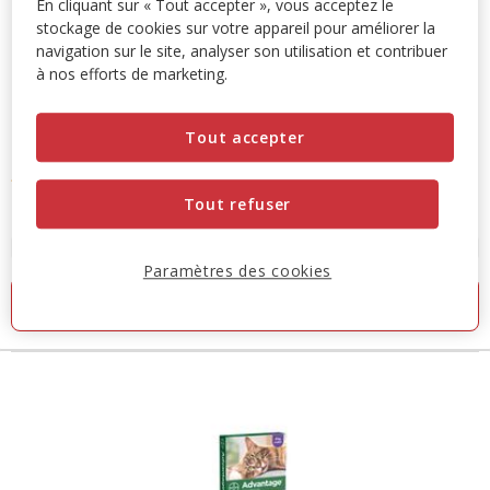
En cliquant sur « Tout accepter », vous acceptez le
stockage de cookies sur votre appareil pour améliorer la
navigation sur le site, analyser son utilisation et contribuer
à nos efforts de marketing.
Tout accepter
Bayer
Pipettes antiparasitaires Advantix
4.5
(36)
4.5
Tout refuser
Prix
18.27€
-
27.96€
étoiles
de
avec
4 options de taille
18.27€
Paramètres des cookies
36
à
avis
Ajouter au panier
27.96€