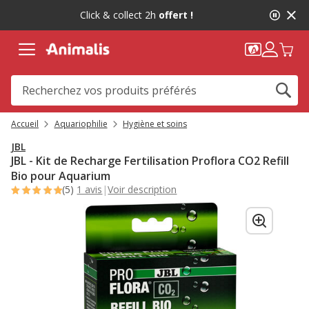
2
Click & collect 2h
offert !
de
2,
message,
Accueil
Aquariophilie
Hygiène et soins
JBL
JBL - Kit de Recharge Fertilisation Proflora CO2 Refill
Bio pour Aquarium
(5)
1 avis
|
Voir description