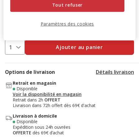
-10% sur votre première commande* avec votre Carte
Tout refuser
Animalis. Offre non cumulable aux autres promotions en
cours.
Voir conditions
Paramètres des cookies
Code:
WELCOME10
Copier
Ajouter au panier
Options de livraison
Détails livraison
Retrait en magasin
Disponible
Voir la disponibilité en magasin
Retrait dans 2h
OFFERT
Livraison dans 72h offert dès 69€ d'achat
Livraison à domicile
Disponible
Expédition sous 24h ouvrées
OFFERTE
dès 69€ d’achat