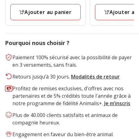
12.99€
avec
9
Litre
3
avis
Ajouter au panier
Ajouter au
avis
Pourquoi nous choisir ?
Paiement 100% sécurisé avec la possibilité de payer
en 3 versements, sans frais.
Retours jusqu’à 30 jours.
Modalités de retour
Profitez de remises exclusives, d'offres avec nos
partenaires et de 5% crédités toute l'année grâce à
notre programme de fidélité Animalis+.
Je m’inscris
Plus de 40.000 clients satisfaits et animaux de
compagnie heureux.
Engagement en faveur du bien-être animal.