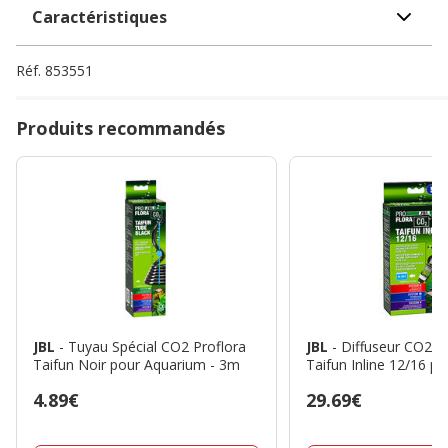
Caractéristiques
Réf.
853551
Produits recommandés
JBL
- Tuyau Spécial CO2 Proflora
JBL
- Diffuseur CO2 P
Taifun Noir pour Aquarium - 3m
Taifun Inline 12/16 p
Prix
4.89€
Prix
29.69€
4.89€
29.69€