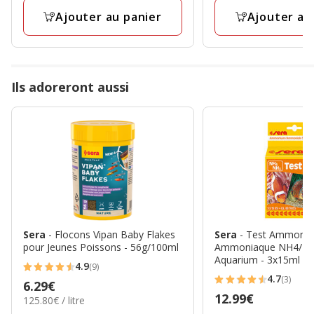
Ajouter au panier
Ajouter au
Ils adoreront aussi
Sera
- Flocons Vipan Baby Flakes
Sera
- Test Ammoniu
pour Jeunes Poissons - 56g/100ml
Ammoniaque NH4/NH
Aquarium - 3x15ml
4.9
(9)
4.9
4.7
(3)
Prix
6.29€
4.7
étoiles
Prix
12.99€
125.80€
125.80€ / litre
6.29€
étoiles
avec
par