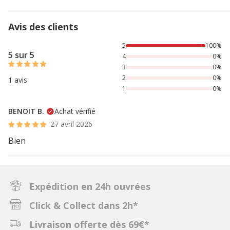
Avis des clients
100% des personnes lont noté avec {1} étoiles,
5
100%
5 sur 5
4
0%
3
0%
2
0%
1 avis
1
0%
BENOIT B.
Achat vérifié
27 avril 2026
Bien
Expédition en 24h ouvrées
Click & Collect dans 2h*
Livraison offerte dès 69€*