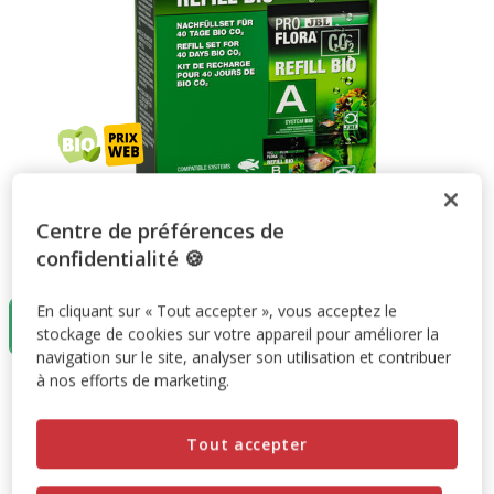
Centre de préférences de
confidentialité 🍪
Taille:
1 unité
En cliquant sur « Tout accepter », vous acceptez le
1 unité
stockage de cookies sur votre appareil pour améliorer la
8.29€
navigation sur le site, analyser son utilisation et contribuer
à nos efforts de marketing.
8.29€
Prix 8.29€
Tout accepter
Promotion disponible