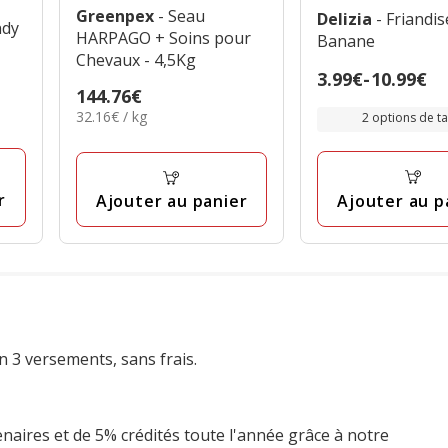
Greenpex
- Seau
Delizia
- Friandis
HARPAGO + Soins pour
Banane
Chevaux - 4,5Kg
Prix
3.99€
-
10.99€
Prix
144.76€
de
32.16€
32.16€ / kg
144.76€
2 options de tai
3.99€
par
à
Kg
10.99€
r
Ajouter au p
Ajouter au panier
n 3 versements, sans frais.
enaires et de 5% crédités toute l'année grâce à notre