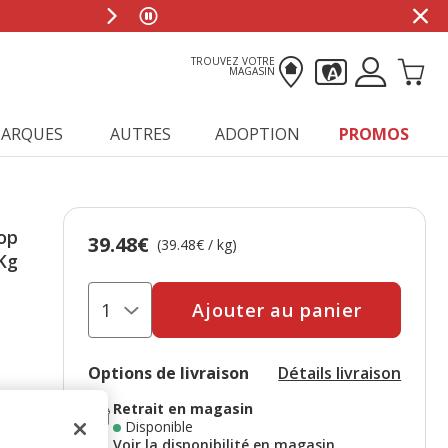
TROUVEZ VOTRE
MAGASIN
ARQUES
AUTRES
ADOPTION
PROMOS
op
39.48€
Prix 39.48€, 39.48 EUR par kg
(39.48€ / kg)
Kg
Ajouter au panier
Options de livraison
Détails livraison
Retrait en magasin
Disponible
Voir la disponibilité en magasin