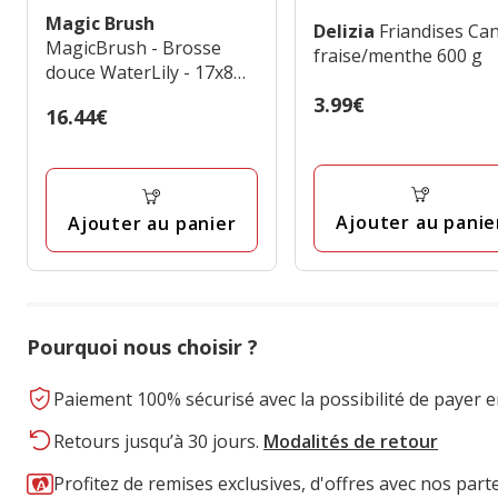
Magic Brush
Delizia
Friandises Candy
MagicBrush - Brosse
fraise/menthe 600 g
douce WaterLily - 17x8
cm
Prix
3.99€
Prix
16.44€
3.99€
16.44€
Ajouter au panie
Ajouter au panier
Pourquoi nous choisir ?
Paiement 100% sécurisé avec la possibilité de payer e
Retours jusqu’à 30 jours.
Modalités de retour
Profitez de remises exclusives, d'offres avec nos part