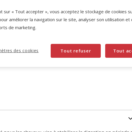
Promotion disponible
nt sur « Tout accepter », vous acceptez le stockage de cookies s
pour améliorer la navigation sur le site, analyser son utilisation et
-10% sur votre première commande* avec votre
orts de marketing.
Carte Animalis. Offre non cumulable aux autres
promotions en cours.
Voir conditions
Code:
WELCOME10
Copier
ètres des cookies
Tout refuser
Tout ac