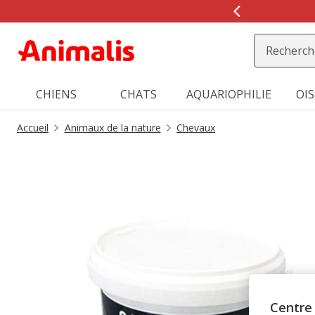
2
de
2,
message,
CHIENS
CHATS
AQUARIOPHILIE
OI
Accueil
Animaux de la nature
Chevaux
Centre 