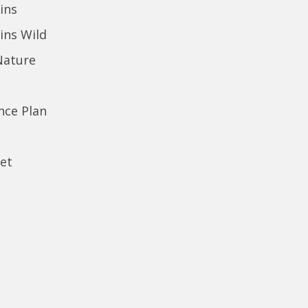
ins
ins Wild
Nature
ence Plan
et