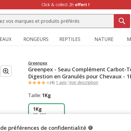
Click & collect 2h
offert !
SEAUX
RONGEURS
REPTILES
NATURE
M
Greenpex
Greenpex - Seau Complément Carbot-T
Digestion en Granulés pour Chevaux - 1
(4)
1 avis
|
Voir description
Taille:
1Kg
1Kg
39.48€
(39.48€ / kg)
de préférences de confidentialité 🍪