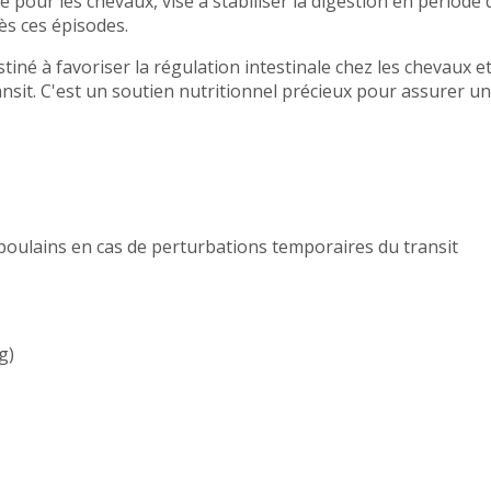
our les chevaux, vise à stabiliser la digestion en période 
ès ces épisodes.
iné à favoriser la régulation intestinale chez les chevaux e
nsit. C'est un soutien nutritionnel précieux pour assurer un
t poulains en cas de perturbations temporaires du transit
g)