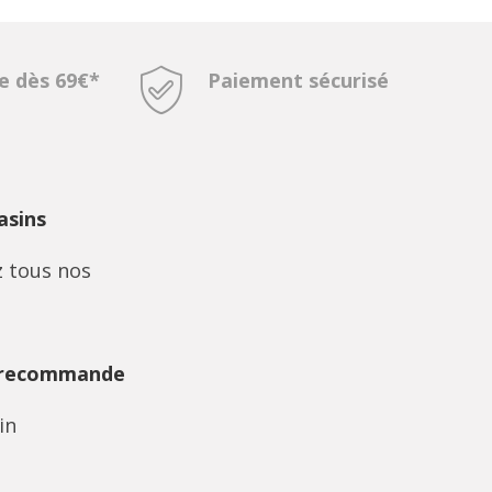
te dès 69€*
Paiement sécurisé
sins
 tous nos
 recommande
in