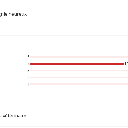
gnie heureux.
5
4
1
3
2
1
a vétérinaire