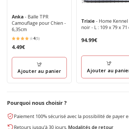
Anka
- Balle TPR
Trixie
- Home Kennel
Camouflage pour Chien -
noir - L : 109 x 79 x 71
6,35cm
4
(5)
Prix
94.99€
4
94.99€
Prix
4.49€
étoiles
4.49€
avec
5
avis
Ajouter au panie
Ajouter au panier
Pourquoi nous choisir ?
Paiement 100% sécurisé avec la possibilité de payer e
Retours jusqu’à 30 jours.
Modalités de retour