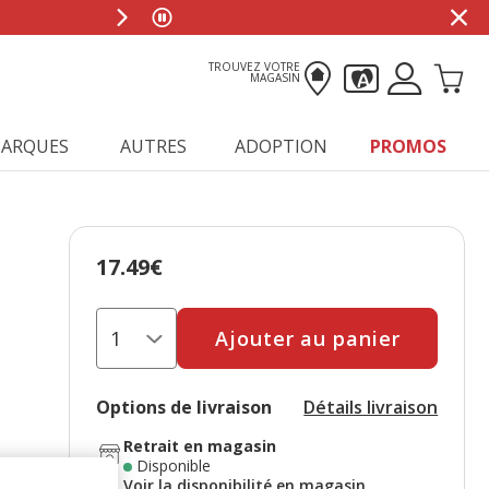
0
TROUVEZ VOTRE
MAGASIN
ARQUES
AUTRES
ADOPTION
PROMOS
17.49€
Prix 17.49€
Ajouter au panier
Options de livraison
Détails livraison
Retrait en magasin
Disponible
Voir la disponibilité en magasin