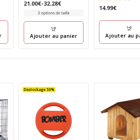
5
Prix
21.00€
-
32.28€
étoiles
Prix
14.99€
étoiles
de
avec
3 options de taille
14.99€
avec
21.00€
12
2
à
avis
avis
32.28€
r
Ajouter au p
Ajouter au panier
Destockage 50%