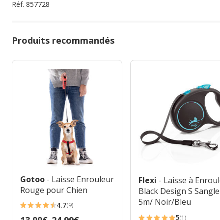
Réf.
857728
Produits recommandés
Gotoo
- Laisse Enrouleur
Flexi
- Laisse à Enrou
Rouge pour Chien
Black Design S Sangle
5m/ Noir/Bleu
4.7
(9)
4.7
5
(1)
Prix
13.99€
-
24.99€