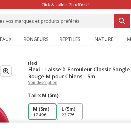
-10%
sur votre première commande* avec Animalis+ |
WELCOME1
SEAUX
RONGEURS
REPTILES
NATURE
M
Flexi
Flexi - Laisse à Enrouleur Classic Sangle
Rouge M pour Chiens - 5m
Voir description
Taille:
M (5m)
M (5m)
L (5m)
17.49€
23.77€