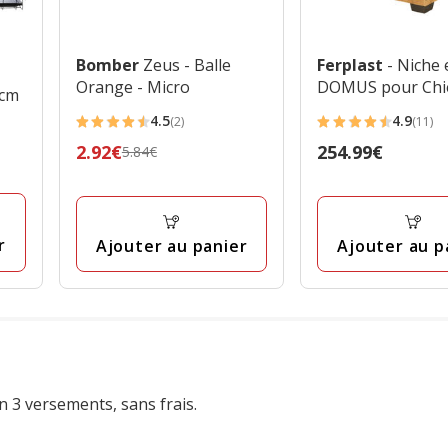
Bomber
Zeus - Balle
Ferplast
- Niche 
Orange - Micro
DOMUS pour Chie
 cm
4.5
4.9
(2)
(11)
4.5
4.9
Prix
2.92€
Prix
254.99€
5.84€
étoiles
étoiles
précédent
254.99€
avec
avec
5.84€,
2
11
prix
avis
avis
r
Ajouter au panier
Ajouter au p
final
2.92€
n 3 versements, sans frais.