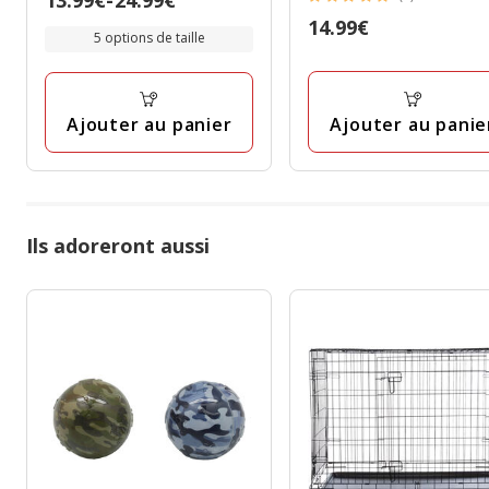
étoiles
5
de
Prix
14.99€
avec
étoiles
5 options de taille
13.99€
14.99€
9
avec
à
avis
1
24.99€
avis
Ajouter au panie
Ajouter au panier
Ils adoreront aussi