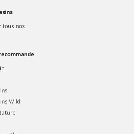
sins
 tous nos
 recommande
in
ins
ins Wild
Nature