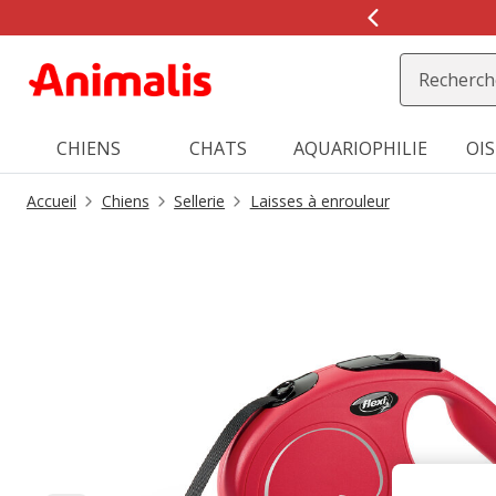
1
de
2,
message,
CHIENS
CHATS
AQUARIOPHILIE
OI
Accueil
Chiens
Sellerie
Laisses à enrouleur