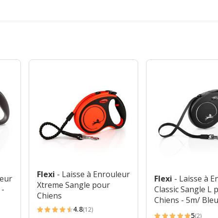
Flexi
- Laisse à Enrouleur
leur
Flexi
- Laisse à 
Xtreme Sangle pour
 -
Classic Sangle L 
Chiens
Chiens - 5m/ Ble
4.8
(12)
4.8
5
(2)