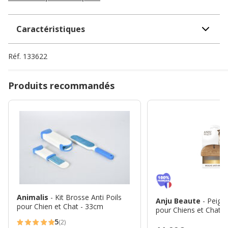
Caractéristiques
Réf.
133622
Produits recommandés
Animalis
- Kit Brosse Anti Poils
Anju Beaute
- Peign
pour Chien et Chat - 33cm
pour Chiens et Chats
5
(2)
5