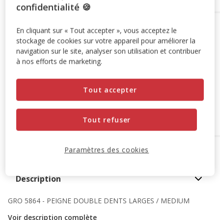
confidentialité 🍪
Options de livraison
Détails livraison
En cliquant sur « Tout accepter », vous acceptez le
stockage de cookies sur votre appareil pour améliorer la
Retrait en magasin
navigation sur le site, analyser son utilisation et contribuer
Disponible
à nos efforts de marketing.
Voir la disponibilité en magasin
Retrait dans 2h
OFFERT
Livraison dans 72h offert dès 69€ d'achat
Tout accepter
Livraison à domicile
Disponible
Expédition sous 24h ouvrées
Tout refuser
OFFERTE
dès 69€ d’achat
Paramètres des cookies
A propos de ce produit
Description
GRO 5864 - PEIGNE DOUBLE DENTS LARGES / MEDIUM
Voir description complète