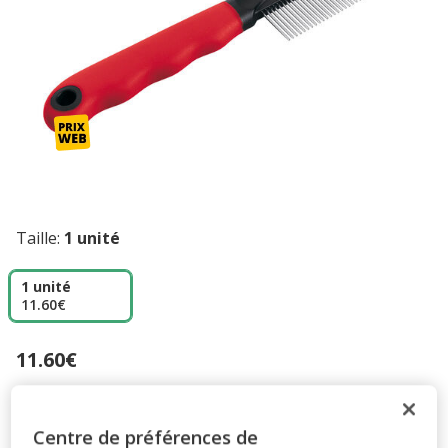
Taille:
1 unité
1 unité
11.60€
11.60€
Prix 11.60€
Ajouter au panier
Centre de préférences de