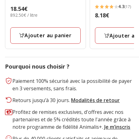
4.3
(17)
Prix
18.54€
4.3
Prix
8.18€
892.50€
892.50€ / litre
18.54€
étoiles
par
8.18€
avec
Litre
17
Ajouter au panier
Ajouter au
avis
Pourquoi nous choisir ?
Paiement 100% sécurisé avec la possibilité de payer
en 3 versements, sans frais.
Retours jusqu’à 30 jours.
Modalités de retour
Profitez de remises exclusives, d'offres avec nos
partenaires et de 5% crédités toute l'année grâce à
notre programme de fidélité Animalis+.
Je m’inscris
Plus de 40.000 clients satisfaits et animaux de