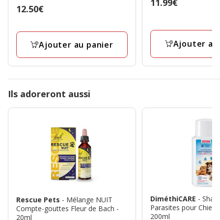
Prix
11.99€
Prix
12.50€
étoiles
11.99€
12.50€
avec
2
Ajouter au
Ajouter au panier
avis
Ils adoreront aussi
DiméthiCARE
- Sha
Rescue Pets
- Mélange NUIT
Parasites pour Chien 
Compte-gouttes Fleur de Bach -
200ml
20ml