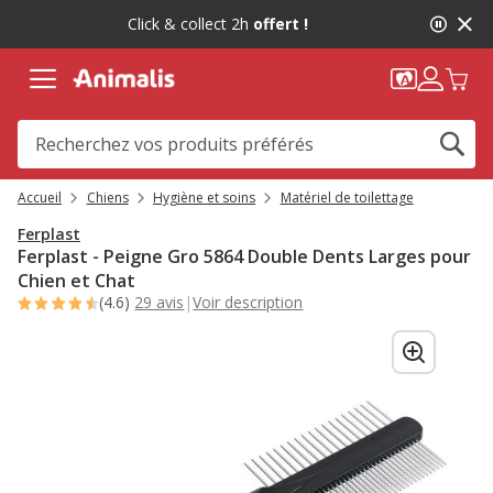
2
Click & collect 2h
offert !
de
2,
message,
Accueil
Chiens
Hygiène et soins
Matériel de toilettage
Ferplast
Ferplast - Peigne Gro 5864 Double Dents Larges pour
Chien et Chat
(4.6)
29 avis
|
Voir description