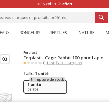
Click & collect 2h
offert !
SEAUX
RONGEURS
REPTILES
NATURE
M
Ferplast
Ferplast - Cage Rabbit 100 pour Lapin
(1)
1 avis
|
Voir description
Taille:
1 unité
En rupture de stock
1 unité
52.95€
Promotion disponible