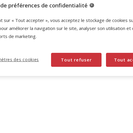
de préférences de confidentialité 🍪
-10% sur votre première commande* avec votre
Carte Animalis. Offre non cumulable aux autres
nt sur « Tout accepter », vous acceptez le stockage de cookies s
promotions en cours.
Voir conditions
pour améliorer la navigation sur le site, analyser son utilisation et
Code:
WELCOME10
Copier
orts de marketing.
ètres des cookies
Tout refuser
Tout ac