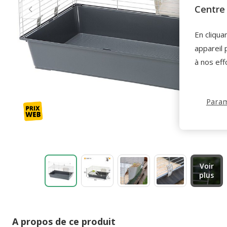
Centre 
En cliqua
appareil 
à nos eff
Param
Voir
plus
A propos de ce produit