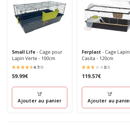
Small Life
- Cage pour
Ferplast
- Cage Lapin
Lapin Verte - 100cm
Casita - 120cm
4.7
3
(9)
(3)
4.7
3
Prix
59.99€
Prix
119.57€
étoiles
étoiles
59.99€
119.57€
avec
avec
9
3
avis
avis
Ajouter au panier
Ajouter au panie