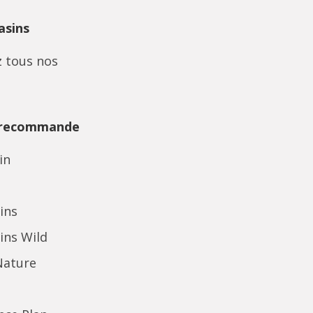
sins
 tous nos
 recommande
in
ins
ins Wild
Nature