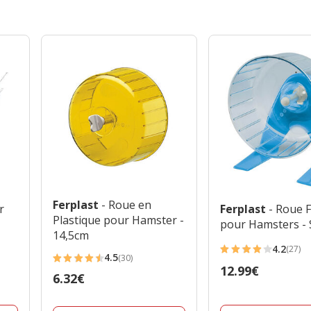
Ferplast
- Roue en
r
Ferplast
- Roue 
Plastique pour Hamster -
pour Hamsters - 
14,5cm
4.2
(27)
4.2
4.5
(30)
4.5
Prix
12.99€
étoiles
Prix
6.32€
étoiles
12.99€
avec
6.32€
avec
27