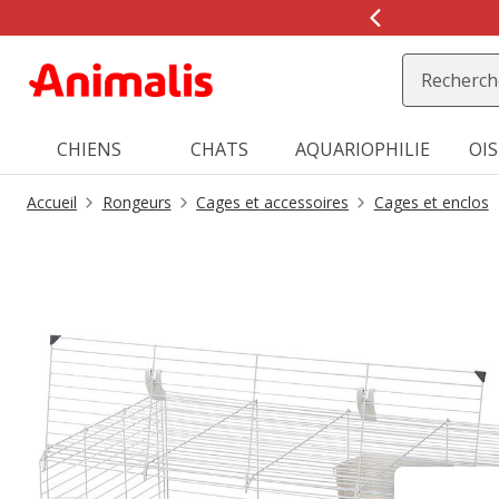
2
de
2,
message,
CHIENS
CHATS
AQUARIOPHILIE
OI
Accueil
Rongeurs
Cages et accessoires
Cages et enclos