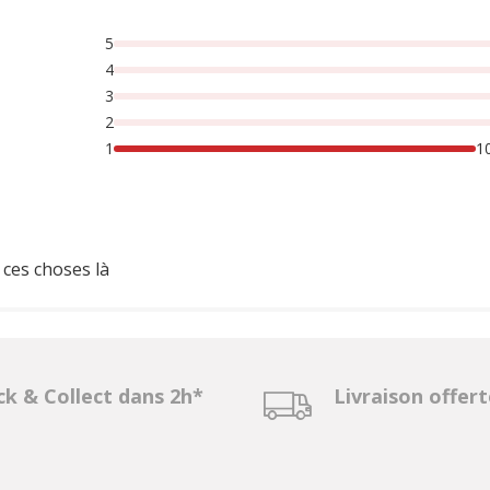
5
4
3
2
1
1
 ces choses là
ck & Collect dans 2h*
Livraison offer