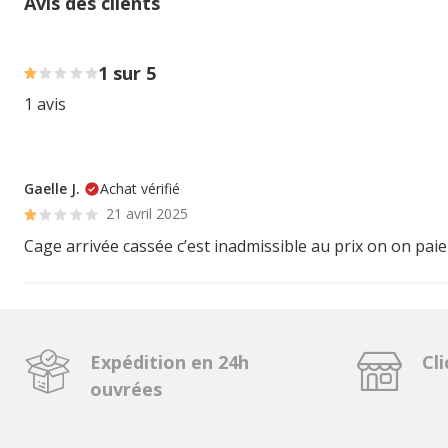
Avis des clients
100% des personnes lont noté avec {1} étoiles
1 sur 5
1 avis
Gaelle J.
Achat vérifié
21 avril 2025
Cage arrivée cassée c’est inadmissible au prix on on paie
Expédition en 24h
Cli
ouvrées