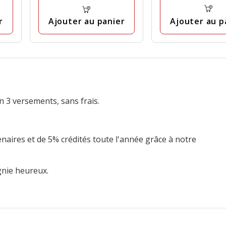
30
avis
avis
r
Ajouter au p
Ajouter au panier
n 3 versements, sans frais.
enaires et de 5% crédités toute l'année grâce à notre
gnie heureux.