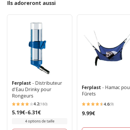
Ils adoreront aussi
Ferplast
- Distributeur
Ferplast
- Hamac pou
d'Eau Drinky pour
Fûrets
Rongeurs
4.2
4.6
(180)
(9)
4.2
4.6
Prix
5.19€
-
6.31€
Prix
9.99€
étoiles
étoiles
de
9.99€
avec
avec
4 options de taille
5.19€
180
9