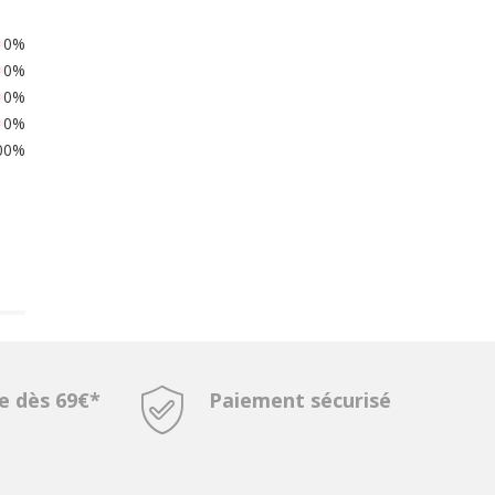
0%
0%
0%
0%
00%
te dès 69€*
Paiement sécurisé