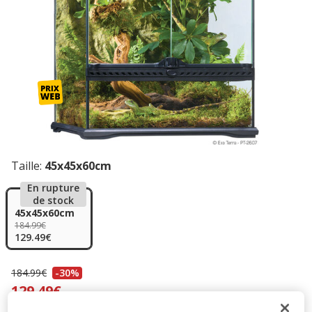
Taille:
45x45x60cm
En rupture
de stock
45x45x60cm
184.99€
129.49€
184.99€
-30%
Prix antérieur 184.99€, Vous économisez 30%, Prix final 1
129.49€