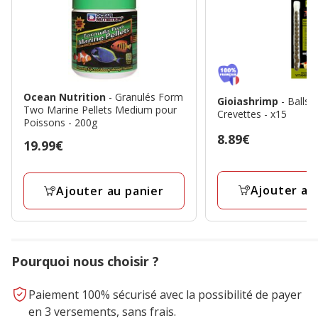
Ocean Nutrition
- Granulés Form
Gioiashrimp
- Balls à l'Ortie pour
Two Marine Pellets Medium pour
Crevettes - x15
Poissons - 200g
Prix
8.89€
Prix
19.99€
8.89€
19.99€
Ajouter au
Ajouter au panier
Pourquoi nous choisir ?
Paiement 100% sécurisé avec la possibilité de payer
en 3 versements, sans frais.