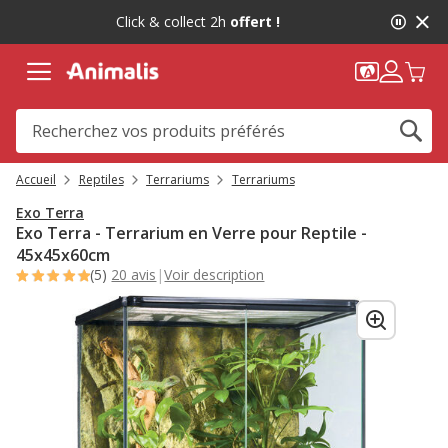
2
Click & collect 2h
offert !
de
2,
message,
Accueil
Reptiles
Terrariums
Terrariums
Exo Terra
Exo Terra - Terrarium en Verre pour Reptile -
45x45x60cm
(5)
20 avis
|
Voir description