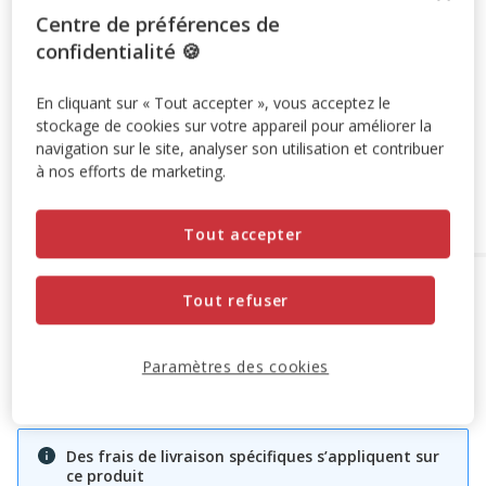
Temporairement en rupture de stock
Centre de préférences de
confidentialité 🍪
Découvrir des produits similaires
En cliquant sur « Tout accepter », vous acceptez le
Promotion disponible
stockage de cookies sur votre appareil pour améliorer la
navigation sur le site, analyser son utilisation et contribuer
Destockage 30%
: remise de 30% appliquée sur ce produit
à nos efforts de marketing.
Voir conditions
Tout accepter
Options de livraison
Détails livraison
Tout refuser
Retrait en magasin
Non disponible
Paramètres des cookies
Livraison à domicile
Non disponible
Des frais de livraison spécifiques s’appliquent sur
ce produit