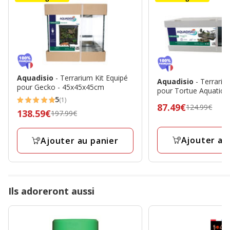
Aquadisio
- Terrarium Kit Equipé
Aquadisio
- Terrariu
pour Gecko - 45x45x45cm
pour Tortue Aquatiqu
5
(1)
5
Prix
87.49€
124.99€
Prix
138.59€
197.99€
étoiles
précédent
précédent
avec
124.99€,
197.99€,
Ajouter au
Ajouter au panier
1
prix
prix
avis
final
final
87.49€
138.59€
Ils adoreront aussi