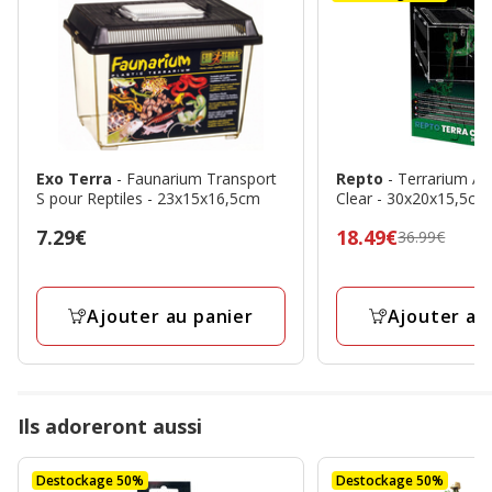
Exo Terra
- Faunarium Transport
Repto
- Terrarium Ac
S pour Reptiles - 23x15x16,5cm
Clear - 30x20x15,5cm
Prix
7.29€
Prix
18.49€
36.99€
7.29€
précédent
36.99€,
prix
Ajouter au panier
Ajouter au
final
18.49€
Ils adoreront aussi
Destockage 50%
Destockage 50%