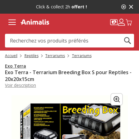
2
Click & collect 2h
offert !
de
2,
message,
Accueil
Reptiles
Terrariums
Terrariums
Exo Terra
Exo Terra - Terrarium Breeding Box S pour Reptiles -
20x20x15cm
Voir description