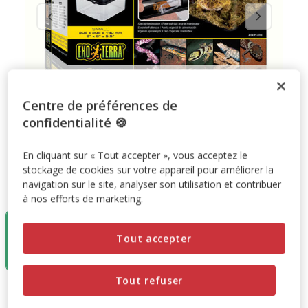
Centre de préférences de
confidentialité 🍪
En cliquant sur « Tout accepter », vous acceptez le
stockage de cookies sur votre appareil pour améliorer la
navigation sur le site, analyser son utilisation et contribuer
Taille:
20x20x15cm
à nos efforts de marketing.
Destockage
50%
20x20x15cm
Tout accepter
16.32€
8.16€
Tout refuser
16.32€
-50%
Prix antérieur 16.32€, Vous économisez 50%, Prix final 8.