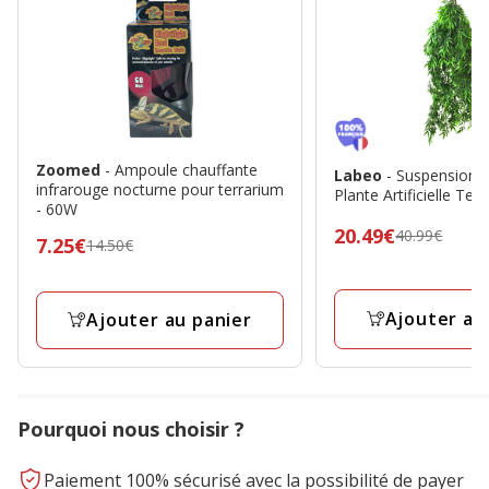
Zoomed
- Ampoule chauffante
Labeo
- Suspension
infrarouge nocturne pour terrarium
Plante Artificielle Ter
- 60W
Prix
20.49€
40.99€
Prix
7.25€
14.50€
précédent
précédent
40.99€,
14.50€,
prix
Ajouter au
Ajouter au panier
prix
final
final
20.49€
7.25€
Pourquoi nous choisir ?
Paiement 100% sécurisé avec la possibilité de payer