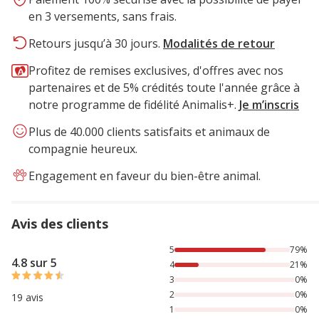
en 3 versements, sans frais.
Retours jusqu’à 30 jours.
Modalités de retour
Profitez de remises exclusives, d'offres avec nos
partenaires et de 5% crédités toute l'année grâce à
notre programme de fidélité Animalis+.
Je m’inscris
Plus de 40.000 clients satisfaits et animaux de
compagnie heureux.
Engagement en faveur du bien-être animal.
Avis des clients
79% des personnes lont noté avec {1} étoiles, 21% des per
5
79%
4.8 sur 5
4
21%
3
0%
2
0%
19 avis
1
0%