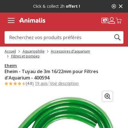
2
Click & collect 2h
offert !
de
2,
message,
Accueil
Aquariophilie
Accessoires d'aquarium
Filtres et pompes
Eheim
Eheim - Tuyau de 3m 16/22mm pour Filtres
d'Aquarium - 400594
(4.8)
19 avis
|
Voir description