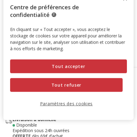
Centre de préférences de
-10% sur votre première commande* avec votre Carte
confidentialité 🍪
Animalis. Offre non cumulable aux autres promotions en
cours.
Voir conditions
Code:
WELCOME10
Copier
En cliquant sur « Tout accepter », vous acceptez le
stockage de cookies sur votre appareil pour améliorer la
navigation sur le site, analyser son utilisation et contribuer
à nos efforts de marketing.
Ajouter au panier
Tout accepter
Options de livraison
Détails livraison
Tout refuser
Retrait en magasin
Disponible
Voir la disponibilité en magasin
Retrait dans 2h
OFFERT
Paramètres des cookies
Livraison dans 72h offert dès 69€ d'achat
Livraison à domicile
Disponible
Expédition sous 24h ouvrées
OFFERTE
dès 69€ d’achat