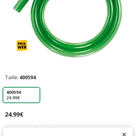
Taille:
400594
400594
24.99€
24.99€
Prix 24.99€
Promotion disponible