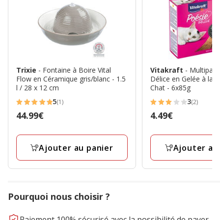
Trixie
- Fontaine à Boire Vital
Vitakraft
- Multipac
Flow en Céramique gris/blanc - 1.5
Délice en Gelée à la 
l / 28 x 12 cm
Chat - 6x85g
5
3
(1)
(2)
5
3
Prix
44.99€
Prix
4.49€
étoiles
étoiles
44.99€
4.49€
avec
avec
1
2
Ajouter au panier
Ajouter au
avis
avis
Pourquoi nous choisir ?
Paiement 100% sécurisé avec la possibilité de payer