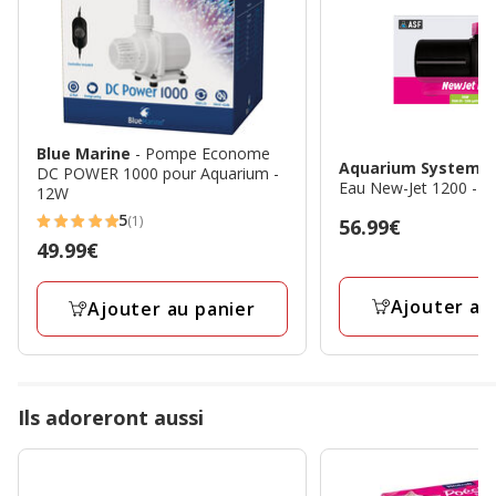
Blue Marine
- Pompe Econome
Aquarium Systems
DC POWER 1000 pour Aquarium -
Eau New-Jet 1200 - 
12W
5
(1)
Prix
56.99€
5
Prix
49.99€
56.99€
étoiles
49.99€
avec
Ajouter au
Ajouter au panier
1
avis
Ils adoreront aussi