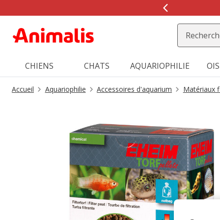
2
de
2,
message,
CHIENS
CHATS
AQUARIOPHILIE
OI
Accueil
Aquariophilie
Accessoires d'aquarium
Matériaux fi