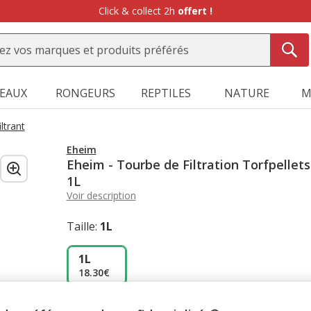
Click & collect 2h
offert !
SEAUX
RONGEURS
REPTILES
NATURE
M
ltrant
Eheim
Eheim - Tourbe de Filtration Torfpellets
1L
Voir description
Taille:
1L
1L
18.30€