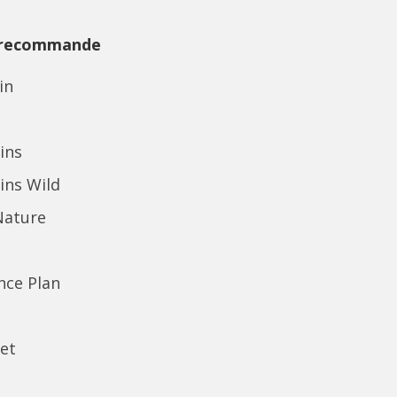
 recommande
in
ins
ins Wild
Nature
ence Plan
et