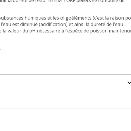
duit la dureté de l’eau. EHEIM TORF pellets se compose de
ubstances humiques et les oligoéléments (c’est la raison p
 l’eau est diminué (acidification) et ainsi la dureté de l’eau
sque la valeur du pH nécessaire à l’espèce de poisson maintenu
.