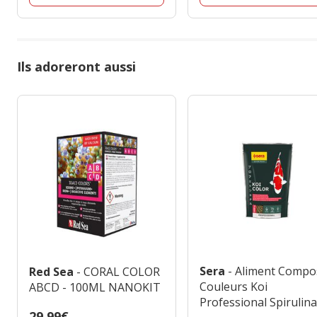
Ils adoreront aussi
Sera
- Aliment Compo
Red Sea
- CORAL COLOR
Couleurs Koi
ABCD - 100ML NANOKIT
Professional Spirulin
Prix
29.99€