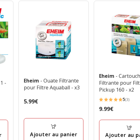
Eheim
- Cartouc
Eheim
- Ouate Filtrante
1 -
Filtrante pour Fil
pour Filtre Aquaball - x3
Pickup 160 - x2
5
(3)
Prix
5.99€
5
5.99€
Prix
9.99€
étoiles
9.99€
avec
3
avis
Ajouter au panier
r
Ajouter au p