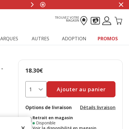
TROUVEZ VOTRE
MAGASIN
ARQUES
AUTRES
ADOPTION
PROMOS
 -
18.30€
Prix 18.30€
Ajouter au panier
Options de livraison
Détails livraison
Retrait en magasin
Disponible
Voir la disponibilité en magasin