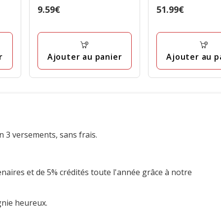
Prix
9.59€
Prix
51.99€
9.59€
51.99€
r
Ajouter au panier
Ajouter au p
n 3 versements, sans frais.
enaires et de 5% crédités toute l'année grâce à notre
gnie heureux.