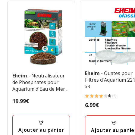
Eheim
- Ouates pour
Eheim
- Neutralisateur
Filtres d'Aquarium 221
de Phosphates pour
x3
Aquarium d'Eau de Mer -
1L
4
(13)
4
Prix
19.99€
Prix
6.99€
étoiles
19.99€
6.99€
avec
13
avis
Ajouter au panier
Ajouter au panie