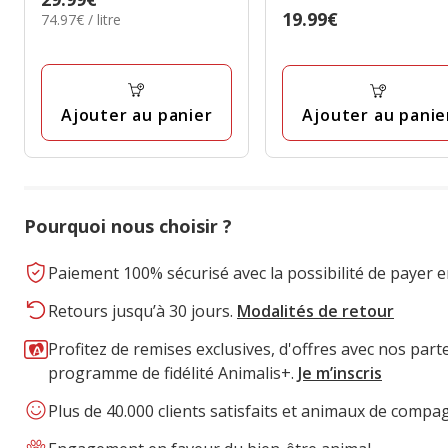
pour Koï - 1Kg
Prix
19.99€
74.97€
74.97€ / litre
29.99€
par
19.99€
Litre
Ajouter au panier
Ajouter au panie
Pourquoi nous choisir ?
Paiement 100% sécurisé avec la possibilité de payer e
Retours jusqu’à 30 jours.
Modalités de retour
Profitez de remises exclusives, d'offres avec nos part
programme de fidélité Animalis+.
Je m’inscris
Plus de 40.000 clients satisfaits et animaux de compa