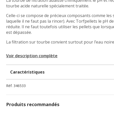
La tourbe de filtration abaisse chimiquement le pH et ré
tourbe acide naturelle spécialement traitée.
Celle-ci se compose de précieux composants comme les s
laquelle il ne faut pas la rincer). Avec Torfpellets le pH de
réduite. Il ne faut toutefois utiliser les pellets que lor
est dépassée.
La filtration sur tourbe convient surtout pour l’eau noire
Voir description complète
Caractéristiques
Réf.
346533
Produits recommandés