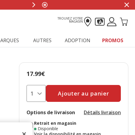
TROUVEZ VOTRE
MAGASIN
ARQUES
AUTRES
ADOPTION
PROMOS
17.99€
Prix 17.99€
Ajouter au panier
Options de livraison
Détails livraison
Retrait en magasin
Disponible
Voir la disponibilité en magasin