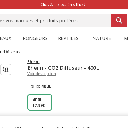
Click & collect 2h
offert !
SEAUX
RONGEURS
REPTILES
NATURE
M
t diffuseurs
Eheim
Eheim - CO2 Diffuseur - 400L
Voir description
Taille:
400L
400L
17.99€
Promotion disponible