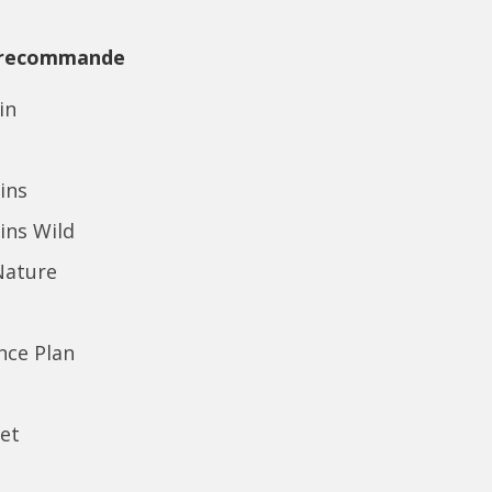
 recommande
in
ins
ins Wild
Nature
ence Plan
et