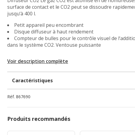
Diffuseur CO2 Le gaz CO2 est atomisé en de nombreuses b
surface de contact et le CO2 peut se dissoudre rapideme
jusqu‘à 400 l.
Petit appareil peu encombrant
Disque diffuseur à haut rendement
Compteur de bulles pour le contrôle visuel de l‘additi
dans le système CO2. Ventouse puissante
Voir description complète
Caractéristiques
Réf.
867690
Produits recommandés