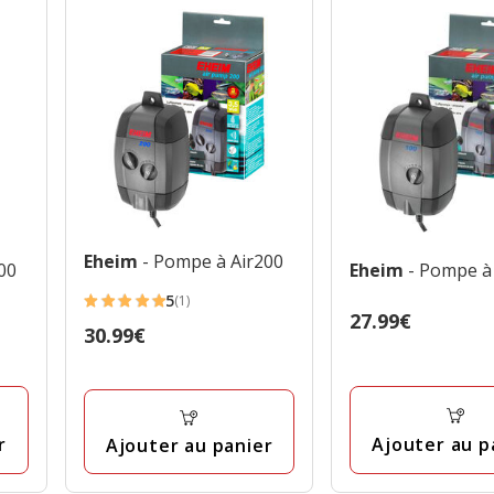
Eheim
- Pompe à Air200
00
Eheim
- Pompe à
5
(1)
5
Prix
27.99€
Prix
30.99€
étoiles
27.99€
30.99€
avec
1
avis
r
Ajouter au p
Ajouter au panier