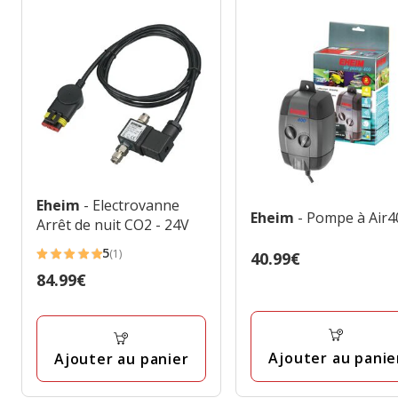
Eheim
- Electrovanne
Eheim
- Pompe à Air4
Arrêt de nuit CO2 - 24V
5
(1)
Prix
40.99€
5
40.99€
Prix
84.99€
étoiles
84.99€
avec
1
avis
Ajouter au panie
Ajouter au panier