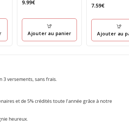
Prix
9.99€
étoiles
Prix
7.59€
étoiles
9.99€
avec
7.59€
avec
6
14
avis
avis
r
Ajouter au panier
Ajouter au p
n 3 versements, sans frais.
enaires et de 5% crédités toute l'année grâce à notre
gnie heureux.