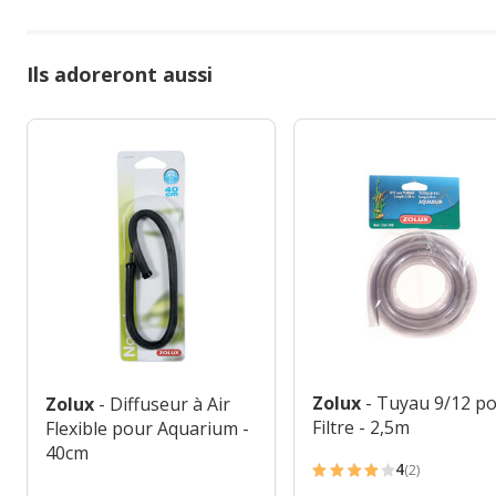
Ils adoreront aussi
Zolux
- Tuyau 9/12 p
Zolux
- Diffuseur à Air
Filtre - 2,5m
Flexible pour Aquarium -
40cm
4
(2)
4