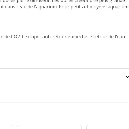
ulles par le diffuseur. Les bulles créent une plus grande
nt dans l‘eau de l‘aquarium. Pour petits et moyens aquarium
on de CO2. Le clapet anti-retour empêche le retour de l‘eau