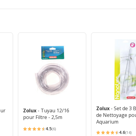
Zolux
- Set de 3 
our
Zolux
- Tuyau 12/16
de Nettoyage po
pour Filtre - 2,5m
Aquarium
4.5
(6)
4.5
4.6
(14)
4.6