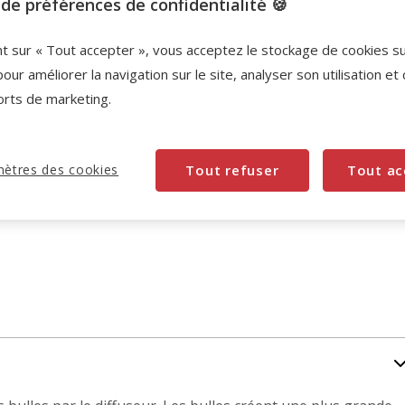
de préférences de confidentialité 🍪
-10% sur votre première commande* avec votre
nt sur « Tout accepter », vous acceptez le stockage de cookies s
Carte Animalis. Offre non cumulable aux autres
pour améliorer la navigation sur le site, analyser son utilisation et
promotions en cours.
Voir conditions
orts de marketing.
Code:
WELCOME10
Copier
ètres des cookies
Tout refuser
Tout ac