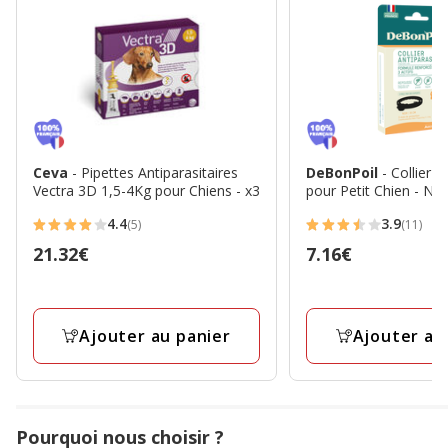
Ceva
- Pipettes Antiparasitaires
DeBonPoil
- Collier A
Vectra 3D 1,5-4Kg pour Chiens - x3
pour Petit Chien - Noi
4.4
3.9
(5)
(11)
4.4
3.9
Prix
21.32€
Prix
7.16€
étoiles
étoiles
21.32€
7.16€
avec
avec
5
11
avis
avis
Ajouter au panier
Ajouter au
Pourquoi nous choisir ?