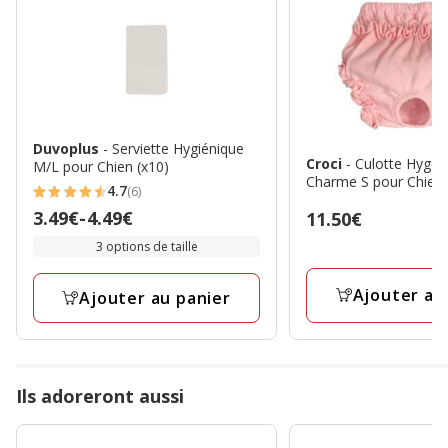
Duvoplus
- Serviette Hygiénique
Croci
- Culotte Hygén
M/L pour Chien (x10)
Charme S pour Chien
4.7
(6)
4.7
Prix
3.49€
-
4.49€
Prix
11.50€
étoiles
de
11.50€
3 options de taille
avec
3.49€
6
à
Ajouter au
avis
Ajouter au panier
4.49€
Ils adoreront aussi