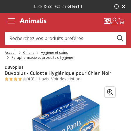
2
Click & collect 2h
offert !
de
2,
message,
Accueil
Chiens
Hygiène et soins
Parapharmacie et produits d'hygiène
Duvoplus
Duvoplus - Culotte Hygiénique pour Chien Noir
(4.3)
11 avis
|
Voir description