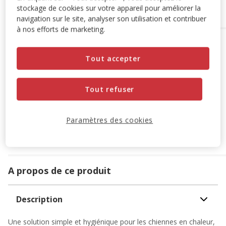
Ajouter au panier
stockage de cookies sur votre appareil pour améliorer la
navigation sur le site, analyser son utilisation et contribuer
à nos efforts de marketing.
Options de livraison
Détails livraison
Tout accepter
Retrait en magasin
Disponible
Voir la disponibilité en magasin
Retrait dans 2h
OFFERT
Tout refuser
Livraison dans 72h offert dès 69€ d'achat
Livraison à domicile
Paramètres des cookies
Disponible
Expédition sous 24h ouvrées
OFFERTE
dès 69€ d’achat
A propos de ce produit
Description
Une solution simple et hygiénique pour les chiennes en chaleur,