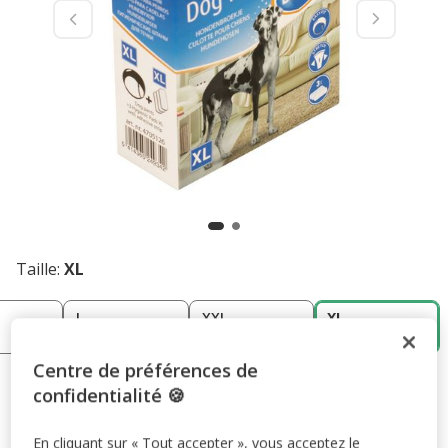
Taille:
XL
L
XXL
XL
12.99€
14.99€
14.99€
Centre de préférences de
14.99€
Prix 14.99€
confidentialité 🍪
En cliquant sur « Tout accepter », vous acceptez le