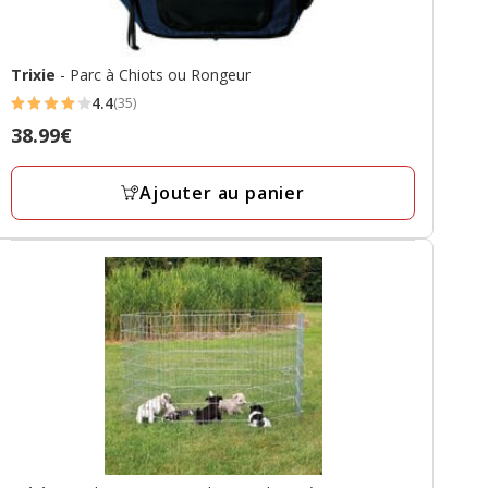
Trixie
- Parc à Chiots ou Rongeur
4.4
(35)
4.4
Prix
38.99€
étoiles
38.99€
avec
Ajouter au panier
35
avis