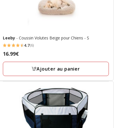
Leeby
- Coussin Volutes Beige pour Chiens - S
4.7
(6)
4.7
Prix
16.99€
étoiles
16.99€
avec
Ajouter au panier
6
avis