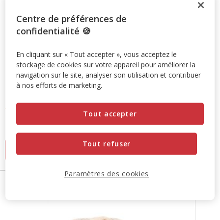
Centre de préférences de
confidentialité 🍪
En cliquant sur « Tout accepter », vous acceptez le
stockage de cookies sur votre appareil pour améliorer la
navigation sur le site, analyser son utilisation et contribuer
à nos efforts de marketing.
Leeby
- Sofa Volutes Beige pour Chiens - S
5
(4)
5
Tout accepter
Prix
19.99€
étoiles
19.99€
avec
Tout refuser
Ajouter au panier
4
avis
Paramètres des cookies