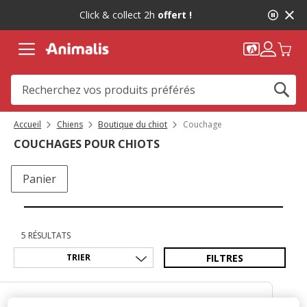
2
Click & collect 2h
offert !
de
2,
message,
Accueil
Chiens
Boutique du chiot
Couchage
COUCHAGES POUR CHIOTS
Panier
5 RÉSULTATS
FILTRES