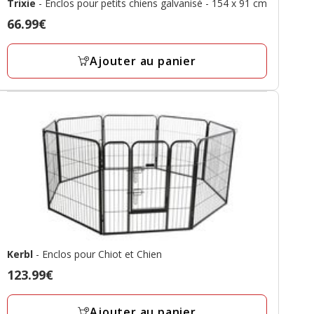
Trixie
- Enclos pour petits chiens galvanisé - 154 x 91 cm
Prix
66.99€
66.99€
Ajouter au panier
Kerbl
- Enclos pour Chiot et Chien
Prix
123.99€
123.99€
Ajouter au panier