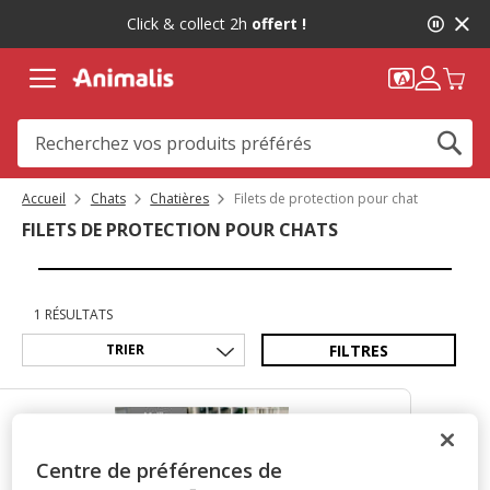
2
Click & collect 2h
offert !
de
2,
message,
Accueil
Chats
Chatières
Filets de protection pour chat
FILETS DE PROTECTION POUR CHATS
1 RÉSULTATS
FILTRES
Centre de préférences de