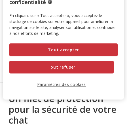
confidentialité 🍪
En cliquant sur « Tout accepter », vous acceptez le
stockage de cookies sur votre appareil pour améliorer la
navigation sur le site, analyser son utilisation et contribuer
à nos efforts de marketing.
Anka
- Filet de Balcon Anti-Morsures pour Chat - MM
4.2
(5)
Tout accepter
4.2
Prix
25.99€
étoiles
25.99€
avec
Tout refuser
Ajouter au panier
5
avis
Paramètres des cookies
Un filet de protection
pour la sécurité de votre
chat