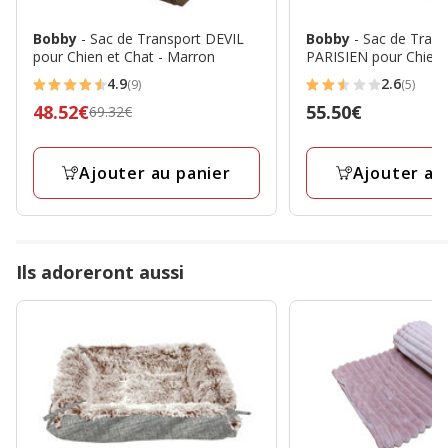
Bobby
- Sac de Transport DEVIL
Bobby
- Sac de Trans
pour Chien et Chat - Marron
PARISIEN pour Chien 
4.9
2.6
(9)
(5)
4.9
2.6
Prix
48.52€
Prix
55.50€
69.32€
étoiles
étoiles
précédent
55.50€
avec
avec
69.32€,
9
5
Ajouter au panier
Ajouter au
prix
avis
avis
final
48.52€
Ils adoreront aussi