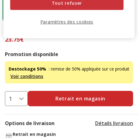
Tout refuser
45cm
47.51€
23.75€
Paramètres des cookies
47.51€
-50%
Prix antérieur 47.51€, Vous économisez 50%, Prix final 23
23.75€
Promotion disponible
Destockage 50%
: remise de 50% appliquée sur ce produit
Voir conditions
Retrait en magasin
Options de livraison
Détails livraison
Retrait en magasin