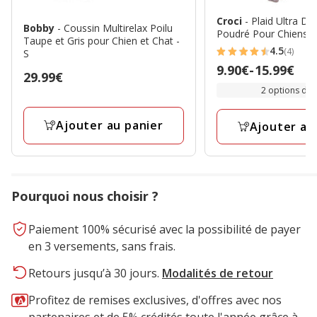
Croci
- Plaid Ultra D
Bobby
- Coussin Multirelax Poilu
Poudré Pour Chiens
Taupe et Gris pour Chien et Chat -
4.5
(4)
S
4.5
Prix
9.90€
-
15.99€
étoiles
Prix
29.99€
de
2 options de t
avec
29.99€
9.90€
4
à
Ajouter au panier
avis
Ajouter au
15.99€
Pourquoi nous choisir ?
Paiement 100% sécurisé avec la possibilité de payer
en 3 versements, sans frais.
Retours jusqu’à 30 jours.
Modalités de retour
Profitez de remises exclusives, d'offres avec nos