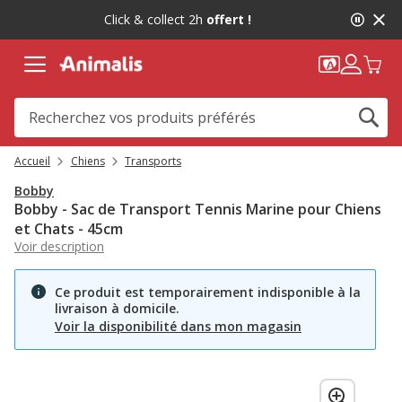
2
Click & collect 2h
offert !
de
2,
message,
Accueil
Chiens
Transports
Bobby
Bobby - Sac de Transport Tennis Marine pour Chiens
et Chats - 45cm
Voir description
Ce produit est temporairement indisponible à la
livraison à domicile.
Voir la disponibilité dans mon magasin