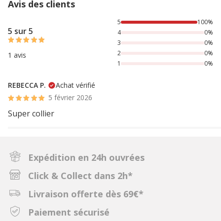
Avis des clients
100% des personnes lont noté avec {1} étoiles,
5
100%
5 sur 5
4
0%
3
0%
2
0%
1 avis
1
0%
REBECCA P.
Achat vérifié
5 février 2026
Super collier
Expédition en 24h ouvrées
Click & Collect dans 2h*
Livraison offerte dès 69€*
Paiement sécurisé