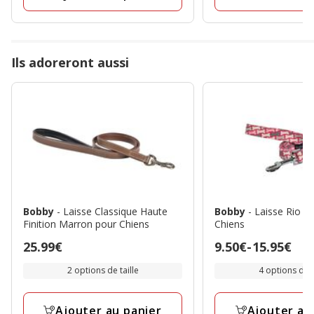
39.95€
Ils adoreront aussi
Bobby
- Laisse Classique Haute
Bobby
- Laisse Rio R
Finition Marron pour Chiens
Chiens
Prix
25.99€
Prix
9.50€
-
15.95€
25.99€
de
2 options de taille
4 options de t
9.50€
à
Ajouter au panier
Ajouter au
15.95€