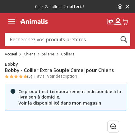
2
Click & collect 2h
offert !
de
2,
message,
Accueil
Chiens
Sellerie
Colliers
Bobby
Bobby - Collier Extra Souple Camel pour Chiens
(5)
1 avis
|
Voir description
Ce produit est temporairement indisponible à la
livraison à domicile.
Voir la disponibilité dans mon magasin