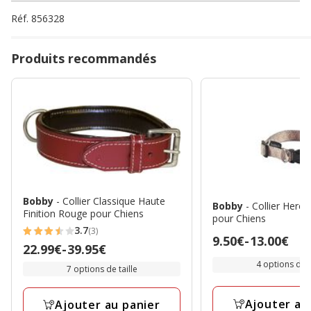
Réf.
856328
Produits recommandés
Bobby
- Collier Classique Haute
Bobby
- Collier Herc
Finition Rouge pour Chiens
pour Chiens
3.7
(3)
3.7
Prix
9.50€
-
13.00€
Prix
22.99€
-
39.95€
étoiles
de
de
4 options de t
7 options de taille
avec
9.50€
22.99€
3
à
à
Ajouter au
avis
Ajouter au panier
13.00€