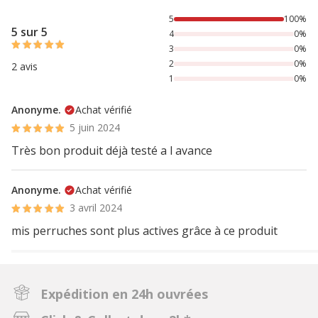
100% des personnes lont noté avec {1} étoiles,
5
100%
5 sur 5
4
0%
3
0%
2
0%
2 avis
1
0%
Anonyme.
Achat vérifié
5 juin 2024
Très bon produit déjà testé a l avance
Anonyme.
Achat vérifié
3 avril 2024
mis perruches sont plus actives grâce à ce produit
Expédition en 24h ouvrées