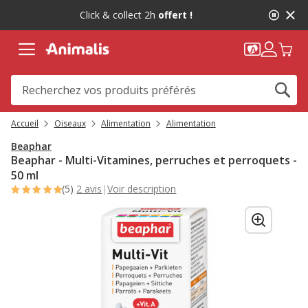
2
Click & collect 2h
offert !
de
2,
message,
Accueil
Oiseaux
Alimentation
Alimentation
Beaphar
Beaphar - Multi-Vitamines, perruches et perroquets -
50 ml
(5)
2 avis
|
Voir description