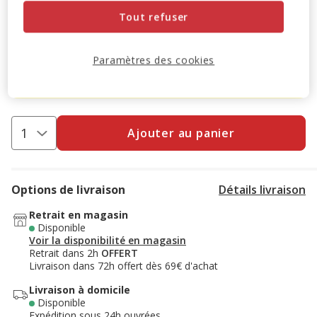
Tout refuser
-10% sur votre première commande* avec votre Carte
Animalis. Offre non cumulable aux autres promotions en
Paramètres des cookies
cours.
Voir conditions
Code:
WELCOME10
Copier
Ajouter au panier
Options de livraison
Détails livraison
Retrait en magasin
Disponible
Voir la disponibilité en magasin
Retrait dans 2h
OFFERT
Livraison dans 72h offert dès 69€ d'achat
Livraison à domicile
Disponible
Expédition sous 24h ouvrées