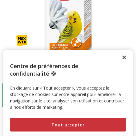
Centre de préférences de
Taille:
50 ml
confidentialité 🍪
50 ml
En cliquant sur « Tout accepter », vous acceptez le
7.29€
stockage de cookies sur votre appareil pour améliorer la
(145.80€ /
navigation sur le site, analyser son utilisation et contribuer
litre)
à nos efforts de marketing.
7.29€
Prix 7.29€, 145.80 EUR par litre
(145.80€ / litre)
Tout accepter
Promotion disponible