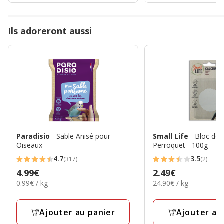
Ils adoreront aussi
Paradisio
- Sable Anisé pour
Small Life
- Bloc de
Oiseaux
Perroquet - 100g
4.7
3.5
(317)
(2)
4.7
3.5
Prix
4.99€
Prix
2.49€
étoiles
étoiles
0.99€
24.90€
0.99€ / kg
24.90€ / kg
4.99€
2.49€
avec
avec
par
par
317
2
Kg
Kg
avis
avis
Ajouter au panier
Ajouter au