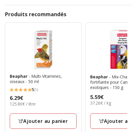
Produits recommandés
Beaphar
- Multi-Vitamines,
Beaphar
- Mix-Chant
oiseaux - 50 ml
fortifiante pour Canar
exotiques - 150 g
5
(1)
5
Prix
5.59€
Prix
6.29€
étoiles
37.26€
37.26€ / kg
5.59€
125.80€
125.80€ / litre
6.29€
avec
par
par
Kg
1
Litre
avis
Ajouter au
Ajouter au panier