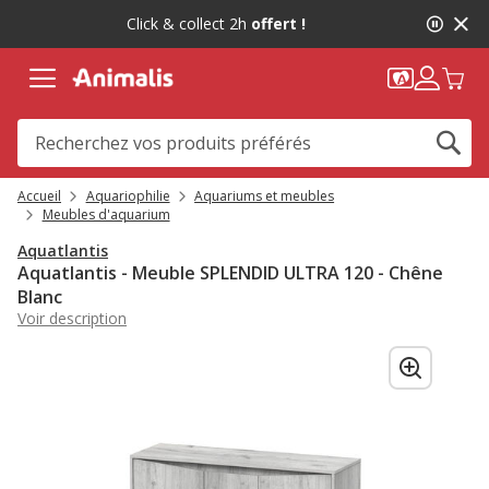
2
Click & collect 2h
offert !
de
2,
message,
Accueil
Aquariophilie
Aquariums et meubles
Meubles d'aquarium
Aquatlantis
Aquatlantis - Meuble SPLENDID ULTRA 120 - Chêne
Blanc
Voir description