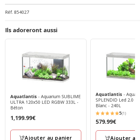
Réf.
854027
Ils adoreront aussi
Aquatlantis
- Aquar
Aquatlantis
- Aquarium SUBLIME
SPLENDID Led 2.0 Eq
ULTRA 120x50 LED RGBW 333L -
Blanc - 240L
Béton
5
(1)
5
Prix
1,199.99€
Prix
579.99€
étoiles
1,199.99€
579.99€
avec
Ajouter au panier
Ajouter au
1