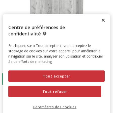
Centre de préférences de
confidentialité 🍪
En cliquant sur « Tout accepter », vous acceptez le
stockage de cookies sur votre appareil pour améliorer la
navigation sur le site, analyser son utilisation et contribuer
à nos efforts de marketing.
Taille:
120x40x83cm
Tout accepter
120x40x83cm
209.99€
Tout refuser
209.99€
Prix 209.99€
Paramètres des cookies
Promotion disponible