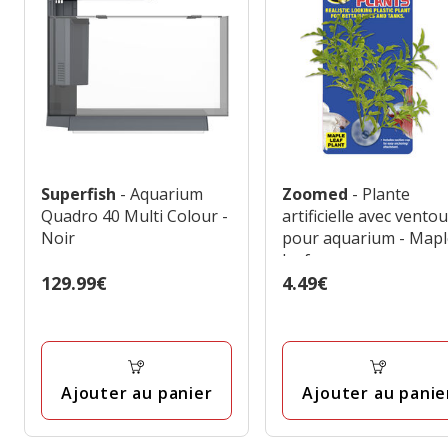
Superfish
- Aquarium
Zoomed
- Plante
Quadro 40 Multi Colour -
artificielle avec vento
Noir
pour aquarium - Map
leaf
Prix
129.99€
Prix
4.49€
129.99€
4.49€
Ajouter au panier
Ajouter au panie