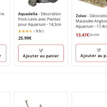
rre
Aquadella
- Décoration
Zolux
- Décorati
Pont-Levis avec Plantes
Mausolée Angko
pour Aquarium - 14,3cm
Aquarium - 17,4
3.5
(2)
3.5
Prix
13.47€
26.95€
Prix
25.99€
étoiles
précédent
25.99€
avec
26.95€,
2
prix
Ajouter au p
r
Ajouter au panier
avis
final
13.47€