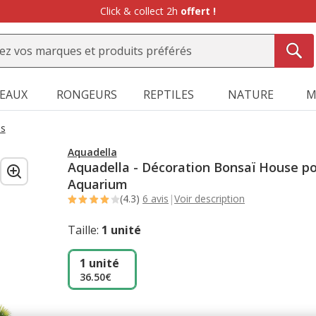
-10%
sur votre première commande* avec Animalis+ |
WELCOME1
SEAUX
RONGEURS
REPTILES
NATURE
M
ns
Aquadella
Aquadella - Décoration Bonsaï House p
Aquarium
(4.3)
6 avis
|
Voir description
Taille:
1 unité
1 unité
36.50€