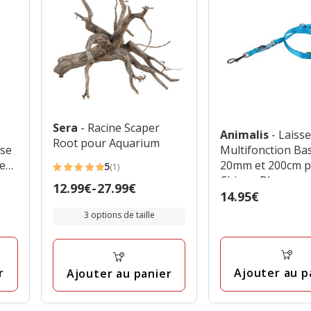
Sera
- Racine Scaper
Animalis
- Laiss
Root pour Aquarium
use
Multifonction Bas
le
20mm et 200cm 
5
(1)
5
Chien - Bleu
Prix
12.99€
-
27.99€
étoiles
Prix
14.95€
de
avec
14.95€
3 options de taille
12.99€
1
à
avis
27.99€
r
Ajouter au p
Ajouter au panier