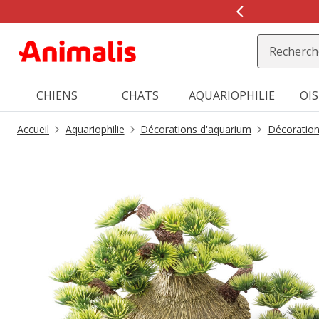
1
de
2,
message,
CHIENS
CHATS
AQUARIOPHILIE
OI
Accueil
Aquariophilie
Décorations d'aquarium
Décoratio