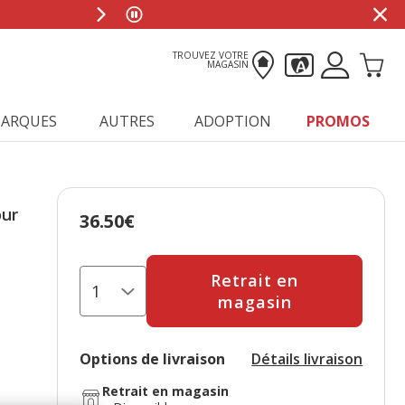
0
TROUVEZ VOTRE
MAGASIN
ARQUES
AUTRES
ADOPTION
PROMOS
our
36.50€
Prix 36.50€
Retrait en
magasin
Options de livraison
Détails livraison
Retrait en magasin