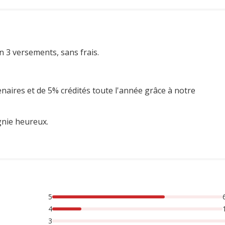
n 3 versements, sans frais.
enaires et de 5% crédités toute l'année grâce à notre
gnie heureux.
5
rsonnes lont noté avec {1} étoiles, 17% des personnes lont n
4
3