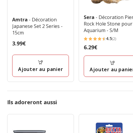
Sera
- Décoration Pie
Amtra
- Décoration
Rock Hole Stone pour
Japanese Set 2 Series -
Aquarium - S/M
15cm
4.5
(2)
4.5
Prix
3.99€
Prix
6.29€
étoiles
3.99€
6.29€
avec
2
Ajouter au panier
Ajouter au panie
avis
Ils adoreront aussi