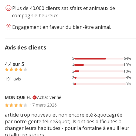
Plus de 40.000 clients satisfaits et animaux de
compagnie heureux.
Engagement en faveur du bien-être animal.
Avis des clients
64% des personnes lont noté avec {1} étoiles, 19% des per
5
64%
4.4 sur 5
4
19%
3
10%
2
4%
191 avis
1
3%
MONIQUE H.
Achat vérifié
17 mars 2026
article trop nouveau et non encore été &quot;agréé
par notre gente féline&quot; ils ont des difficultés à
changer leurs habitudes - pour la fontaine à eau il leur
o fallu trois jours