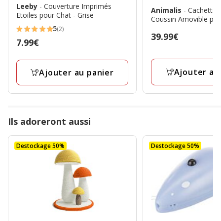
Leeby
- Couverture Imprimés
Animalis
- Cachette 
Etoiles pour Chat - Grise
Coussin Amovible pou
5
(2)
5
Prix
39.99€
Prix
7.99€
étoiles
39.99€
7.99€
avec
2
Ajouter au
Ajouter au panier
avis
Ils adoreront aussi
Destockage 50%
Destockage 50%