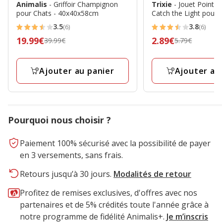
Animalis
- Griffoir Champignon
Trixie
- Jouet Pointe
pour Chats - 40x40x58cm
Catch the Light pour 
3.5
3.8
(6)
(6)
3.5
3.8
Prix
19.99€
Prix
2.89€
39.99€
5.79€
étoiles
étoiles
précédent
précédent
avec
avec
39.99€,
5.79€,
6
6
Ajouter au panier
Ajouter au
prix
prix
avis
avis
final
final
19.99€
2.89€
Pourquoi nous choisir ?
Paiement 100% sécurisé avec la possibilité de payer
en 3 versements, sans frais.
Retours jusqu’à 30 jours.
Modalités de retour
Profitez de remises exclusives, d'offres avec nos
partenaires et de 5% crédités toute l'année grâce à
notre programme de fidélité Animalis+.
Je m’inscris