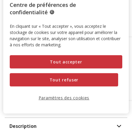
19.99€
Prix 19.99€
Centre de préférences de
confidentialité 🍪
Retrait en magasin
En cliquant sur « Tout accepter », vous acceptez le
stockage de cookies sur votre appareil pour améliorer la
navigation sur le site, analyser son utilisation et contribuer
à nos efforts de marketing.
Options de livraison
Détails livraison
Retrait en magasin
Disponible
Tout accepter
Voir la disponibilité en magasin
Retrait dans 2h
OFFERT
Livraison dans 72h offert dès 69€ d'achat
Tout refuser
Livraison à domicile
Non disponible
Paramètres des cookies
A propos de ce produit
Description