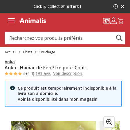
2
Click & collect 2h
offert !
de
2,
message,
Accueil
Chats
Couchage
Anka
Anka - Hamac de Fenêtre pour Chats
(4.4)
191 avis
|
Voir description
Ce produit est temporairement indisponible à la
livraison à domicile.
Voir la disponibilité dans mon magasin