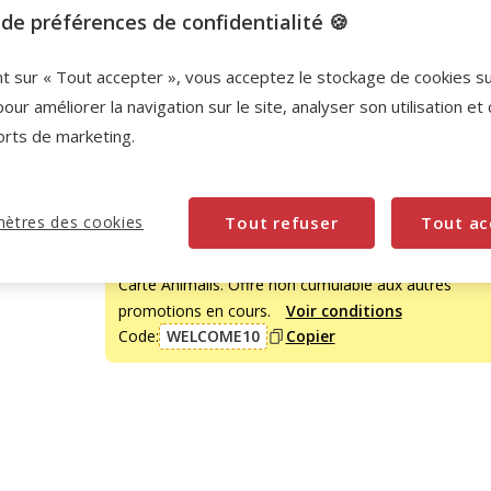
13.95€
de préférences de confidentialité 🍪
T3 25mm et 75/96cm
16.95€
nt sur « Tout accepter », vous acceptez le stockage de cookies s
pour améliorer la navigation sur le site, analyser son utilisation et
T4 40mm et 96/120cm
26.95€
orts de marketing.
Promotion disponible
ètres des cookies
Tout refuser
Tout ac
-10% sur votre première commande* avec votre
Carte Animalis. Offre non cumulable aux autres
promotions en cours.
Voir conditions
Code:
WELCOME10
Copier