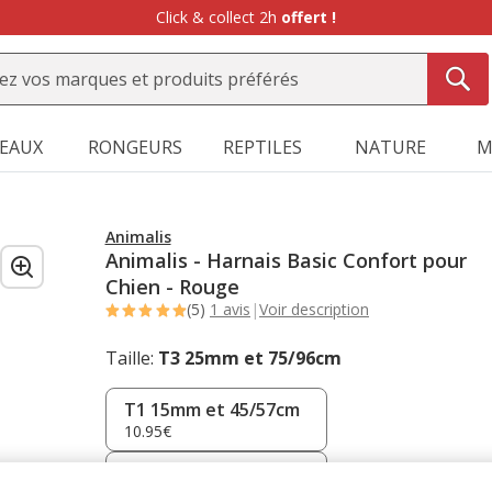
Click & collect 2h
offert !
SEAUX
RONGEURS
REPTILES
NATURE
M
Animalis
Animalis - Harnais Basic Confort pour
Chien - Rouge
(5)
1 avis
|
Voir description
Taille:
T3 25mm et 75/96cm
T1 15mm et 45/57cm
10.95€
T2 20mm et 57/75cm