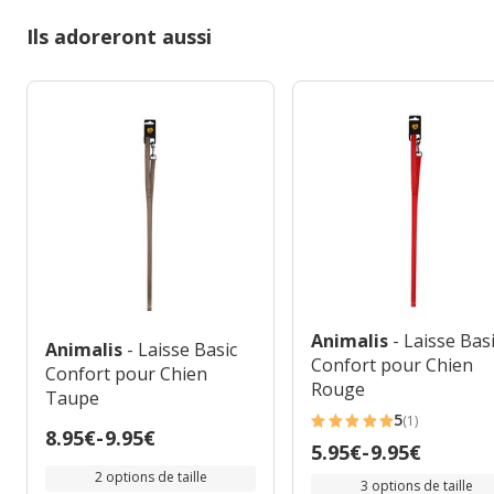
Ils adoreront aussi
Animalis
- Laisse Bas
Animalis
- Laisse Basic
Confort pour Chien
Confort pour Chien
Rouge
Taupe
5
(1)
5
Prix
8.95€
-
9.95€
Prix
5.95€
-
9.95€
étoiles
de
de
2 options de taille
avec
3 options de taille
8.95€