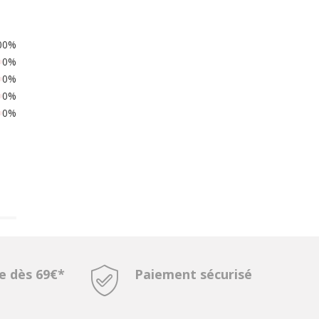
00%
0%
0%
0%
0%
te dès 69€*
Paiement sécurisé