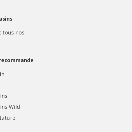
sins
 tous nos
 recommande
in
ins
ins Wild
Nature