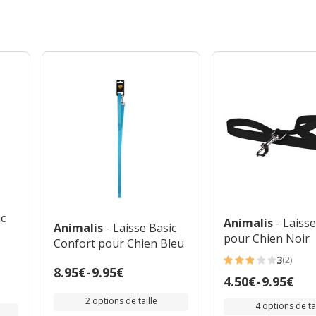
ic
Animalis
- Laiss
Animalis
- Laisse Basic
pour Chien Noir
Confort pour Chien Bleu
3
(2)
3
Prix
8.95€
-
9.95€
Prix
4.50€
-
9.95€
étoiles
de
de
avec
2 options de taille
8.95€
4 options de tai
4.50€