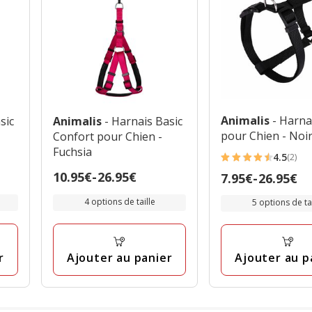
Animalis
- Harna
sic
Animalis
- Harnais Basic
pour Chien - Noi
Confort pour Chien -
Fuchsia
4.5
(2)
4.5
Prix
10.95€
-
26.95€
Prix
7.95€
-
26.95€
étoiles
de
de
avec
4 options de taille
5 options de tai
10.95€
7.95€
2
à
à
avis
26.95€
26.95€
r
Ajouter au panier
Ajouter au p