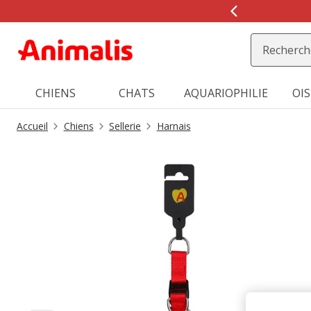
2
de
2,
message,
CHIENS
CHATS
AQUARIOPHILIE
OI
Accueil
Chiens
Sellerie
Harnais