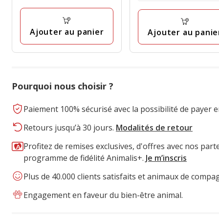
5.95€
1
à
à
avis
9.95€
9.95€
Ajouter au panier
Ajouter au panie
Pourquoi nous choisir ?
Paiement 100% sécurisé avec la possibilité de payer e
Retours jusqu’à 30 jours.
Modalités de retour
Profitez de remises exclusives, d'offres avec nos part
programme de fidélité Animalis+.
Je m’inscris
Plus de 40.000 clients satisfaits et animaux de compa
Engagement en faveur du bien-être animal.