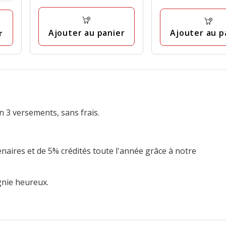
2
à
à
avis
9.95€
9.95€
Ajouter au panier
Ajouter au p
r
n 3 versements, sans frais.
enaires et de 5% crédités toute l'année grâce à notre
gnie heureux.