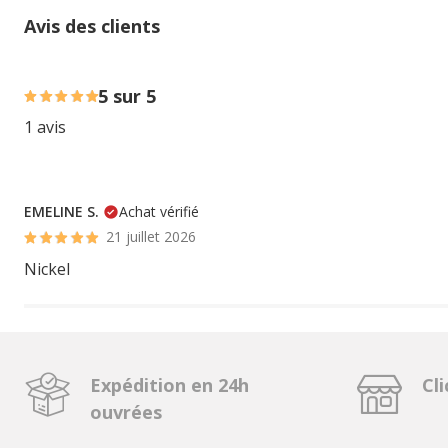
Avis des clients
100% des personnes lont noté avec {1} étoiles,
5 sur 5
1 avis
EMELINE S.
Achat vérifié
21 juillet 2026
Nickel
Expédition en 24h
Cli
ouvrées