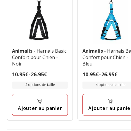
Animalis
- Harnais Basic
Animalis
- Harnais Ba
Confort pour Chien -
Confort pour Chien -
Noir
Bleu
Prix
10.95€
-
26.95€
Prix
10.95€
-
26.95€
de
de
4 options de taille
4 options de taille
10.95€
10.95€
à
à
26.95€
26.95€
Ajouter au panier
Ajouter au panie