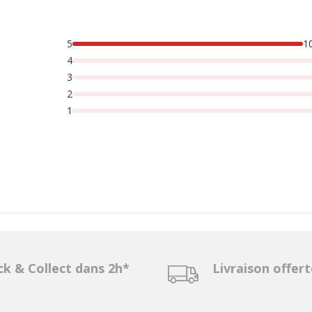
5
1
4
3
2
1
ck & Collect dans 2h*
Livraison offer