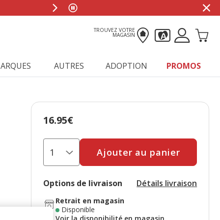
TROUVEZ VOTRE
MAGASIN
ARQUES
AUTRES
ADOPTION
PROMOS
16.95€
Prix 16.95€
Ajouter au panier
Options de livraison
Détails livraison
Retrait en magasin
Disponible
Voir la disponibilité en magasin