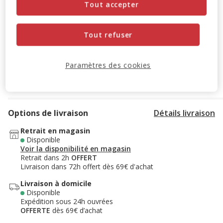
-10% sur votre première commande* avec votre Carte
Tout accepter
Animalis. Offre non cumulable aux autres promotions en
cours.
Voir conditions
Tout refuser
Code:
WELCOME10
Copier
Paramètres des cookies
Ajouter au panier
Options de livraison
Détails livraison
Retrait en magasin
Disponible
Voir la disponibilité en magasin
Retrait dans 2h
OFFERT
Livraison dans 72h offert dès 69€ d'achat
Livraison à domicile
Disponible
Expédition sous 24h ouvrées
OFFERTE
dès 69€ d’achat