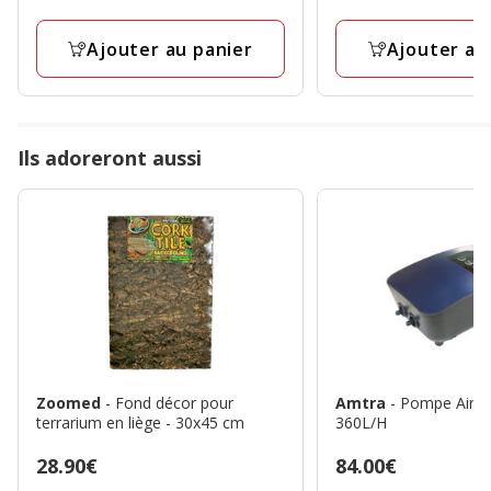
39.99€
13.99€
avec
avec
1
1
Ajouter au panier
Ajouter au
avis
avis
Ils adoreront aussi
Zoomed
- Fond décor pour
Amtra
- Pompe Air S
terrarium en liège - 30x45 cm
360L/H
Prix
28.90€
Prix
84.00€