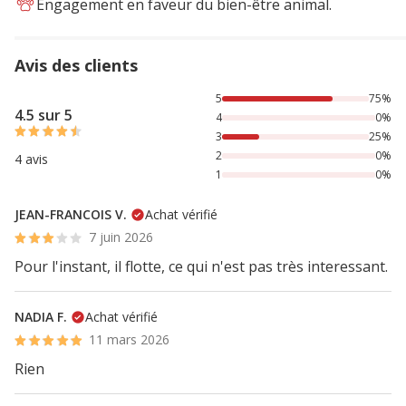
Engagement en faveur du bien-être animal.
Avis des clients
75% des personnes lont noté avec {1} étoiles, 25% des per
5
75%
4.5 sur 5
4
0%
3
25%
2
0%
4 avis
1
0%
JEAN-FRANCOIS V.
Achat vérifié
7 juin 2026
Pour l'instant, il flotte, ce qui n'est pas très interessant.
NADIA F.
Achat vérifié
11 mars 2026
Rien