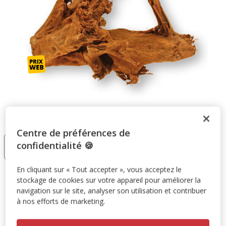
Taille:
M
Centre de préférences de
S
M
L
confidentialité 🍪
15.99€
28.78€
68.38€
En cliquant sur « Tout accepter », vous acceptez le
28.78€
Prix 28.78€
stockage de cookies sur votre appareil pour améliorer la
navigation sur le site, analyser son utilisation et contribuer
à nos efforts de marketing.
Promotion disponible