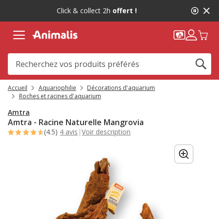
2
Click & collect 2h
offert !
de
2,
message,
Accueil
Aquariophilie
Décorations d'aquarium
Roches et racines d'aquarium
Amtra
Amtra - Racine Naturelle Mangrovia
(4.5)
4 avis
|
Voir description