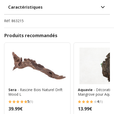
Caractéristiques
Réf.
863215
Produits recommandés
Sera
- Rascine Bois Naturel Drift
Aquavie
- Décoratio
Wood L
Mangrove pour Aquar
5
4
(1)
(1)
5
4
Prix
39.99€
Prix
13.99€
étoiles
étoiles