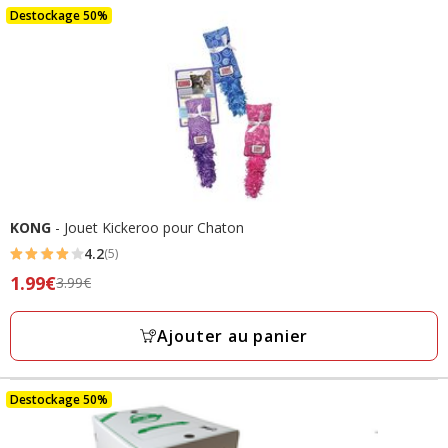
48.99€
Destockage 50%
KONG
- Jouet Kickeroo pour Chaton
4.2
(5)
4.2
Prix
1.99€
3.99€
étoiles
précédent
avec
3.99€,
Ajouter au panier
5
prix
avis
final
1.99€
Destockage 50%