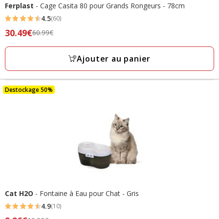
Ferplast
- Cage Casita 80 pour Grands Rongeurs - 78cm
4.5
(60)
4.5
Prix
30.49€
60.99€
étoiles
précédent
avec
60.99€,
Ajouter au panier
60
prix
avis
final
30.49€
Destockage 50%
Cat H2O
- Fontaine à Eau pour Chat - Gris
4.9
(10)
4.9