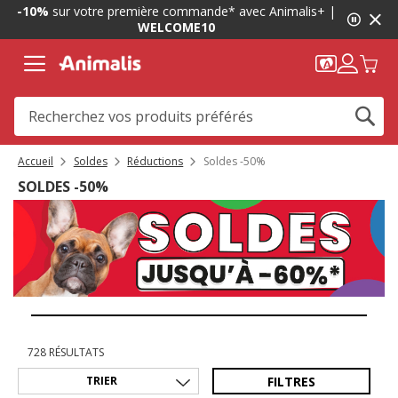
1
-10%
sur votre première commande* avec Animalis+ |
de
WELCOME10
2,
message,
Accueil
Soldes
Réductions
Soldes -50%
SOLDES -50%
728 RÉSULTATS
FILTRES