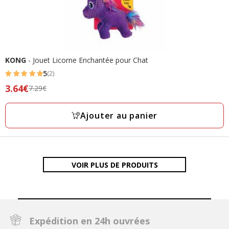
KONG
- Jouet Licorne Enchantée pour Chat
5
(2)
5
Prix
3.64€
7.29€
étoiles
précédent
avec
7.29€,
Ajouter au panier
2
prix
avis
final
3.64€
VOIR PLUS DE PRODUITS
Expédition en 24h ouvrées