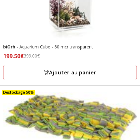
biOrb
- Aquarium Cube - 60 mcr transparent
Prix
199.50€
399.00€
précédent
399.00€,
Ajouter au panier
prix
final
199.50€
Destockage 50%