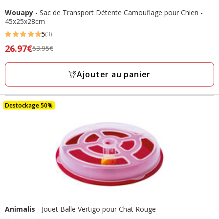
Wouapy
- Sac de Transport Détente Camouflage pour Chien -
45x25x28cm
5
(3)
5
Prix
26.97€
53.95€
étoiles
précédent
avec
53.95€,
Ajouter au panier
3
prix
avis
final
26.97€
Destockage 50%
Animalis
- Jouet Balle Vertigo pour Chat Rouge