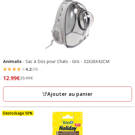
Animalis
- Sac à Dos pour Chats - Gris - 32X26X42CM
4.2
(39)
4.2
Prix
12.99€
25.99€
étoiles
précédent
avec
25.99€,
Ajouter au panier
39
prix
avis
final
12.99€
Destockage 50%