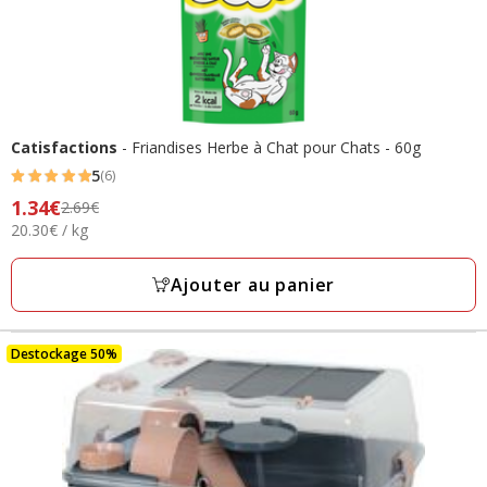
Catisfactions
- Friandises Herbe à Chat pour Chats - 60g
5
(6)
5
Prix
1.34€
2.69€
étoiles
20.30€
20.30€ / kg
précédent
avec
par
2.69€,
6
Kg
prix
Ajouter au panier
avis
final
1.34€
Destockage 50%