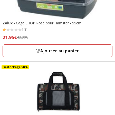
Zolux
- Cage EHOP Rose pour Hamster - 55cm
1
(1)
1
Prix
21.95€
43.90€
étoiles
précédent
avec
43.90€,
Ajouter au panier
1
prix
avis
final
21.95€
Destockage 50%