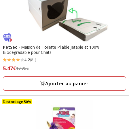
PetSec
- Maison de Toilette Pliable Jetable et 100%
Biodégradable pour Chats
4.2
(81)
4.2
Prix
5.47€
10.95€
étoiles
précédent
avec
10.95€,
Ajouter au panier
81
prix
avis
final
5.47€
Destockage 50%