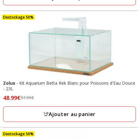
prix
avis
final
37.37€
Destockage 50%
Zolux
- Kit Aquarium Betta Rek Blanc pour Poissons d'Eau Douce
- 23L
Prix
48.99€
97.99€
précédent
97.99€,
Ajouter au panier
prix
final
48.99€
Destockage 50%