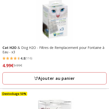
Cat H2O
& Dog H2O - Filtres de Remplacement pour Fontaine à
Eau - x3
4.8
(116)
4.8
Prix
4.99€
9.99€
étoiles
précédent
avec
9.99€,
Ajouter au panier
116
prix
avis
final
4.99€
Destockage 50%