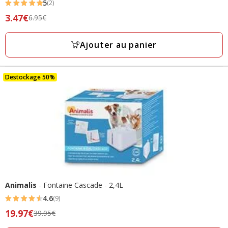
5
(2)
5
Prix
3.47€
6.95€
étoiles
précédent
avec
6.95€,
Ajouter au panier
2
prix
avis
final
3.47€
Destockage 50%
Animalis
- Fontaine Cascade - 2,4L
4.6
(9)
4.6
Prix
19.97€
39.95€
étoiles
précédent