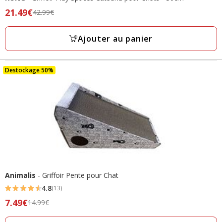
Prix
21.49€
42.99€
précédent
42.99€,
Ajouter au panier
prix
final
21.49€
Destockage 50%
Animalis
- Griffoir Pente pour Chat
4.8
(13)
4.8
Prix
7.49€
14.99€
étoiles
précédent
avec