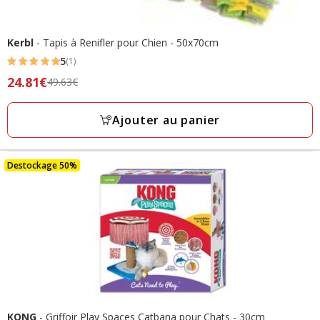
Kerbl
- Tapis à Renifler pour Chien - 50x70cm
5
(1)
5
Prix
24.81€
49.63€
étoiles
précédent
avec
49.63€,
Ajouter au panier
1
prix
avis
final
24.81€
Destockage 50%
KONG
- Griffoir Play Spaces Catbana pour Chats - 30cm