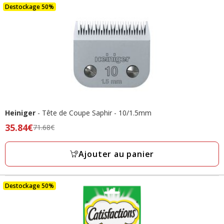
2.74€
Destockage 50%
Heiniger
- Tête de Coupe Saphir - 10/1.5mm
Prix
35.84€
71.68€
précédent
71.68€,
Ajouter au panier
prix
final
35.84€
Destockage 50%