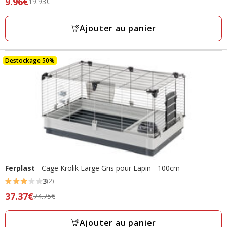
Prix
9.96€
19.93€
étoiles
précédent
avec
19.93€,
Ajouter au panier
10
prix
avis
final
9.96€
Destockage 50%
Ferplast
- Cage Krolik Large Gris pour Lapin - 100cm
3
(2)
3
Prix
37.37€
74.75€
étoiles
précédent
avec
74.75€,
Ajouter au panier
2