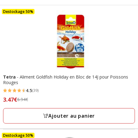
Destockage 50%
Tetra
- Aliment Goldfish Holiday en Bloc de 14J pour Poissons
Rouges
4.5
(39)
4.5
Prix
3.47€
6.94€
étoiles
précédent
avec
6.94€,
Ajouter au panier
39
prix
avis
final
3.47€
Destockage 50%