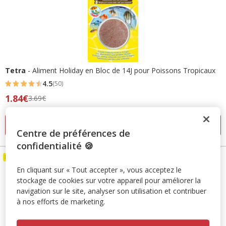
Tetra
- Aliment Holiday en Bloc de 14J pour Poissons Tropicaux
4.5
(50)
4.5
Prix
1.84€
3.69€
étoiles
précédent
avec
3.69€,
Ajouter au panier
50
Centre de préférences de
prix
avis
confidentialité 🍪
final
1.84€
Destockage 50%
En cliquant sur « Tout accepter », vous acceptez le
stockage de cookies sur votre appareil pour améliorer la
navigation sur le site, analyser son utilisation et contribuer
à nos efforts de marketing.