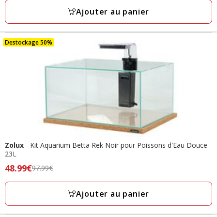
avec
39.95€,
Ajouter au panier
9
prix
avis
final
19.97€
Destockage 50%
Zolux
- Kit Aquarium Betta Rek Noir pour Poissons d'Eau Douce -
23L
Prix
48.99€
97.99€
précédent
97.99€,
Ajouter au panier
prix
final