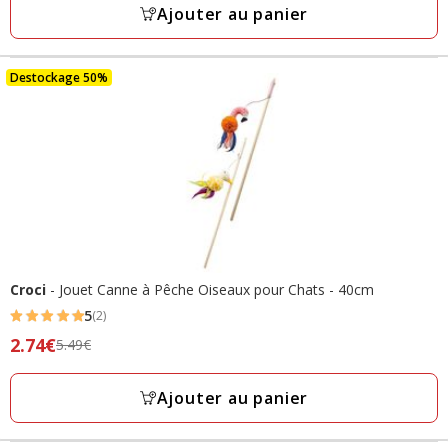
14.99€,
Ajouter au panier
13
prix
avis
final
7.49€
Destockage 50%
Croci
- Jouet Canne à Pêche Oiseaux pour Chats - 40cm
5
(2)
5
Prix
2.74€
5.49€
étoiles
précédent
avec
5.49€,
Ajouter au panier
2
prix
avis
final