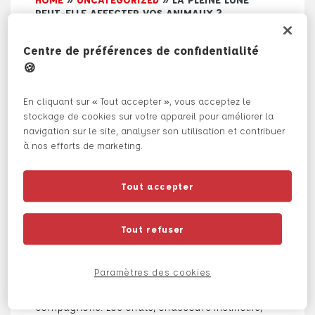
PEUT-ELLE AFFECTER VOS ANIMAUX ?
La pleine lune peut-
Centre de préférences de confidentialité
elle affecter vos
🍪
animaux ?
En cliquant sur « Tout accepter », vous acceptez le
stockage de cookies sur votre appareil pour améliorer la
navigation sur le site, analyser son utilisation et contribuer
La pleine lune intrigue depuis des millénaires.
à nos efforts de marketing.
Associée à des mythes et légendes, elle est
parfois accusée de perturber le
comportement des humains… et des animaux
Tout accepter
! Mais qu’en est-il réellement pour vos
compagnons à poils, plumes ou écailles ? Les
nuits de pleine lune ont-elles un impact sur
Tout refuser
leur bien-être ou leur comportement ?
La pleine lune, avec sa lumière intense,
Paramètres des cookies
transforme l’obscurité nocturne et peut
influencer le comportement de vos
compagnons. Les chats, chasseurs instinctifs,