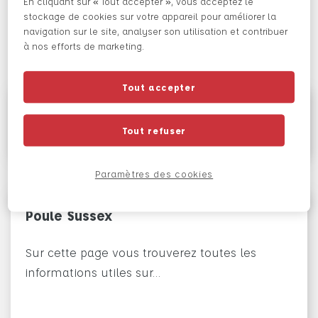
En cliquant sur « Tout accepter », vous acceptez le
Les races de poules
stockage de cookies sur votre appareil pour améliorer la
navigation sur le site, analyser son utilisation et contribuer
à nos efforts de marketing.
Tout accepter
Des poules à l’adoption
Tout refuser
Paramètres des cookies
Poule Sussex
Sur cette page vous trouverez toutes les
informations utiles sur…