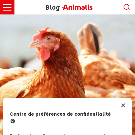
Blog
Centre de préférences de confidentialité
🍪
HOME
»
ANIMAUX DE LA FERME
»
LES RACES DE
POULES