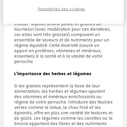
Ce petit grain doré, riche en hydrates de
carbone, est non seulement une source
Paramètres des cookies
d’énergie, mais aussi un plaisir gustatif pour leur
palais. Cependant, varier les semences est
crucial : alpiste, avoine pelée, et graines de
tournesol (avec modération pour ces dernières,
car elles sont très grasses) composent un
ensemble de saveurs et de nutriments pour un
régime équilibré. Cette diversité assure un
apport en protéines, vitamines et minéraux,
essentiels à la santé et à la vitalité de votre
perruche.
L’importance des herbes et légumes
Si les graines représentent la base de leur
alimentation, les herbes et légumes ajoutent
des vitamines et minéraux enrichissants au
régime de votre perruche. Introduire des feuilles
vertes comme la laitue, le chou frisé et les
épinards, offre en plus une variété de textures et
de goûts. Les légumes comme les carottes ou le
brocoli apportent des fibres et des nutriments