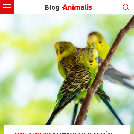
Blog
HOME
»
OISEAUX
»
COMPOSER LE MENU IDÉAL