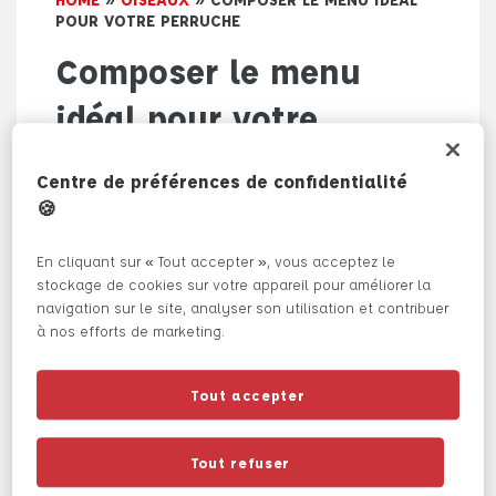
POUR VOTRE PERRUCHE
Composer le menu
idéal pour votre
perruche
Centre de préférences de confidentialité
🍪
Les perruches sont des oiseaux remarquables
dans le monde des volières, célèbres pour leur
En cliquant sur « Tout accepter », vous acceptez le
énergie débordante et leur plumage. Des
stockage de cookies sur votre appareil pour améliorer la
caractéristiques largement nourries par une
navigation sur le site, analyser son utilisation et contribuer
alimentation diversifiée et riche. Pour assurer
la vitalité et le bien-être de ces oiseaux, il
à nos efforts de marketing.
est crucial d’incorporer une variété d’aliments
tels que le millet, les légumes feuillus et
frais dans leur régime quotidien. Mode
Tout accepter
d’emploi.
Au cœur de l’alimentation de la perruche, les
Tout refuser
graines de millet jouent une partition essentielle.