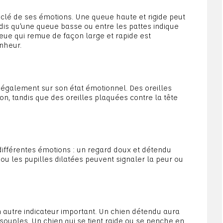
 clé de ses émotions. Une queue haute et rigide peut
andis qu’une queue basse ou entre les pattes indique
eue qui remue de façon large et rapide est
nheur.
g également sur son état émotionnel. Des oreilles
ion, tandis que des oreilles plaquées contre la tête
différentes émotions : un regard doux et détendu
 ou les pupilles dilatées peuvent signaler la peur ou
n autre indicateur important. Un chien détendu aura
ouples. Un chien qui se tient raide ou se penche en