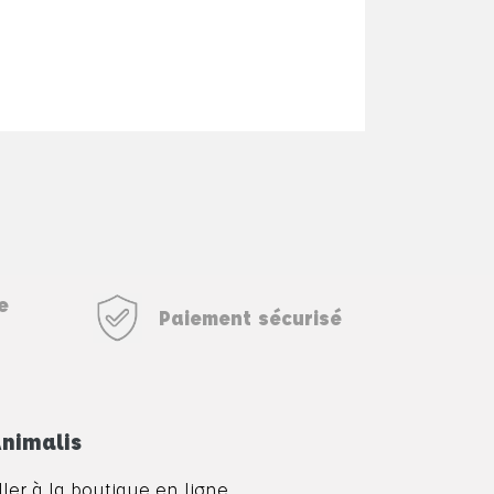
e
Paiement sécurisé
nimalis
ller à la boutique en ligne