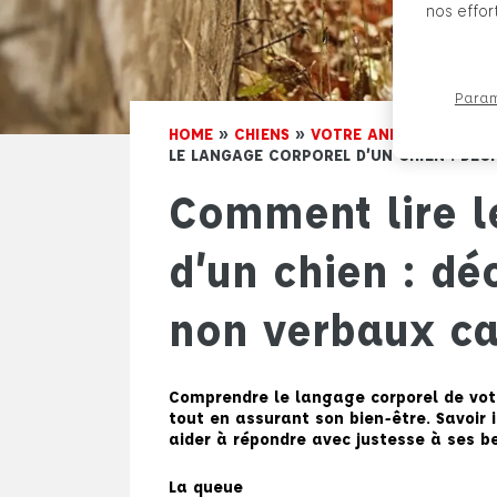
nos effor
Param
HOME
»
CHIENS
»
VOTRE ANIMAL ET VOU
LE LANGAGE CORPOREL D’UN CHIEN : DÉC
Comment lire l
d’un chien : dé
non verbaux ca
Comprendre le langage corporel de votr
tout en assurant son bien-être. Savoir
aider à répondre avec justesse à ses be
La queue