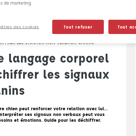
ts de marketing.
ètres des cookies
Tout refuser
Tout ac
S
»
COMMUNIQUER AVEC SON CHIEN
»
COMMENT LIRE
HIFFRER LES SIGNAUX NON VERBAUX CANINS
e langage corporel
chiffrer les signaux
nins
e chien peut renforcer votre relation avec lui…
 interpréter ses signaux non verbaux peut vous
soins et émotions. Guide pour les déchiffrer.